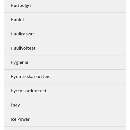
Hoitoöljyt
Huulet
Huulirasvat
Huulivoiteet
Hygienia
Hyönteiskarkotteet
Hyttyskarkotteet
i say
Ice Power