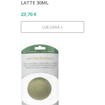
LATTE 30ML
23,70
€
LUE LISÄÄ »