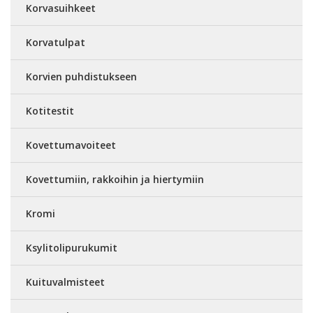
Korvasuihkeet
Korvatulpat
Korvien puhdistukseen
Kotitestit
Kovettumavoiteet
Kovettumiin, rakkoihin ja hiertymiin
Kromi
Ksylitolipurukumit
Kuituvalmisteet