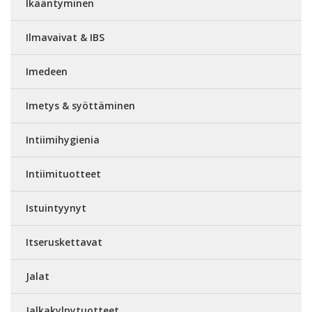
Ikääntyminen
Ilmavaivat & IBS
Imedeen
Imetys & syöttäminen
Intiimihygienia
Intiimituotteet
Istuintyynyt
Itseruskettavat
Jalat
Jalkakylpytuotteet