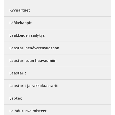
Kyynärtuet
Lääkekaapit
Lääkkeiden säilytys
Laastari nenäverenvuotoon
Laastari suun haavaumiin
Laastarit
Laastarit ja rakkolaastarit
Labtex
Laihdutusvalmisteet