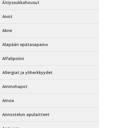
Äitiyssukkahousut
Aivot
Akne
Alapään epätasapaino
Alfalipoiini
Allergiat ja yliherkkyydet
Aminohapot
Amoa
Annostelun apulaitteet