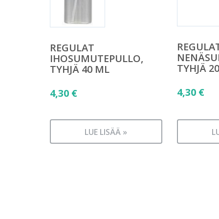
REGULA
REGULAT
NENÄSU
IHOSUMUTEPULLO,
TYHJÄ 2
TYHJÄ 40 ML
4,30
€
4,30
€
LUE LISÄÄ »
L