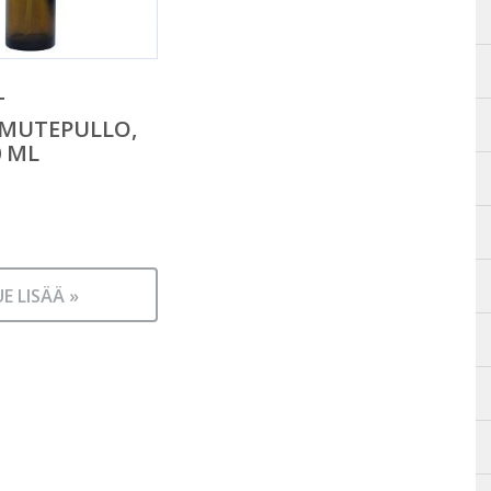
T
MUTEPULLO,
0 ML
UE LISÄÄ »