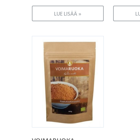
LUE LISÄÄ »
L