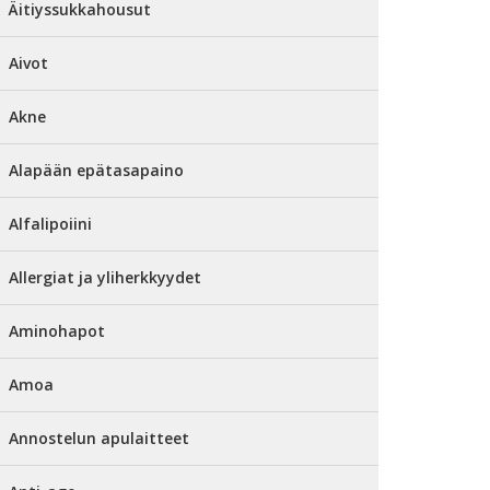
Äitiyssukkahousut
Aivot
Akne
Alapään epätasapaino
Alfalipoiini
Allergiat ja yliherkkyydet
Aminohapot
Amoa
Annostelun apulaitteet