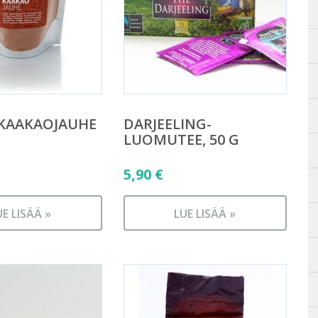
 KAAKAOJAUHE
DARJEELING-
LUOMUTEE, 50 G
5,90
€
UE LISÄÄ »
LUE LISÄÄ »