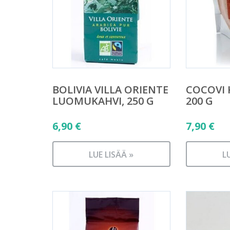
BOLIVIA VILLA ORIENTE
COCOVI
LUOMUKAHVI, 250 G
200 G
6,90
€
7,90
€
LUE LISÄÄ »
L