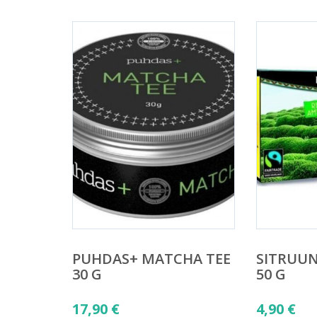
PUHDAS+ MATCHA TEE
SITRUU
30 G
50 G
17,90
€
4,90
€