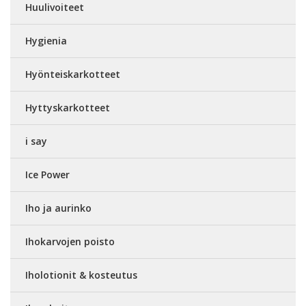
Huulivoiteet
Hygienia
Hyönteiskarkotteet
Hyttyskarkotteet
i say
Ice Power
Iho ja aurinko
Ihokarvojen poisto
Iholotionit & kosteutus