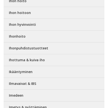
Ihon hoito
Ihon hoitoon
Ihon hyvinvointi
Ihonhoito
Ihonpuhdistustuotteet
Ihottuma & kuiva iho
Ikääntyminen
Ilmavaivat & IBS
Imedeen
Imetys & syöttäminen