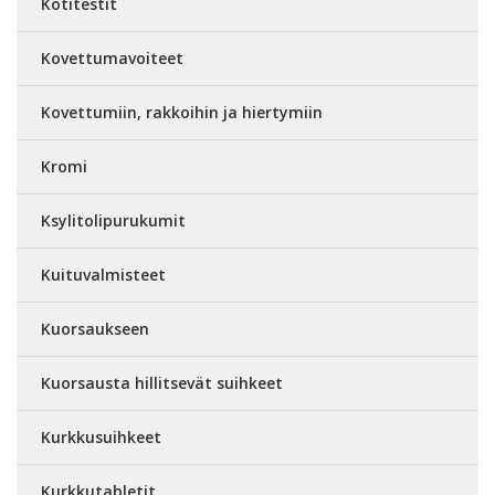
Kotitestit
Kovettumavoiteet
Kovettumiin, rakkoihin ja hiertymiin
Kromi
Ksylitolipurukumit
Kuituvalmisteet
Kuorsaukseen
Kuorsausta hillitsevät suihkeet
Kurkkusuihkeet
Kurkkutabletit