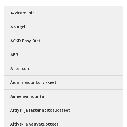
A-vitamiinit
A.Vogel
ACKD Easy Diet
AEG
After sun
Äidinmaidonkorvikkeet
Aineenvaihdunta
Äitiys- ja lastenhoitotuotteet
Äitiys- ja vauvatuotteet