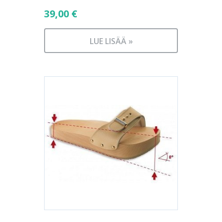
39,00
€
LUE LISÄÄ »