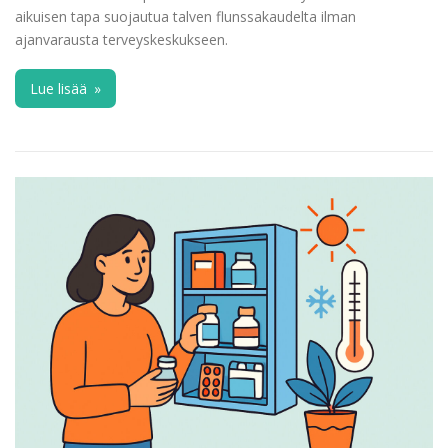
aikuisen tapa suojautua talven flunssakaudelta ilman
ajanvarausta terveyskeskukseen.
Lue lisää
»