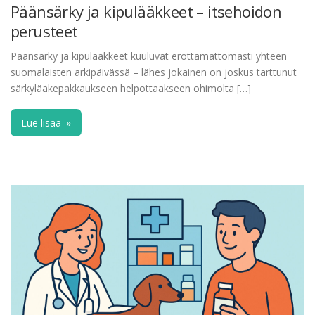
Päänsärky ja kipulääkkeet – itsehoidon
perusteet
Päänsärky ja kipulääkkeet kuuluvat erottamattomasti yhteen
suomalaisten arkipäivässä – lähes jokainen on joskus tarttunut
särkylääkepakkaukseen helpottaakseen ohimolta […]
Lue lisää
»