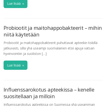
Lue lisää
»
Probiootit ja maitohappobakteerit – mihin
niitä käytetään
Probiootit ja maitohappobakteerit puhuttavat apteekin tiskillä
jatkuvasti, sillä yhä useampi suomalainen etsii apuja vatsan
hyvinvointiin ja suoliston […]
Lue lisää
»
Influenssarokotus apteekissa – kenelle
suositellaan ja milloin
Influenssarokotus apteekissa on Suomessa yhä useamman