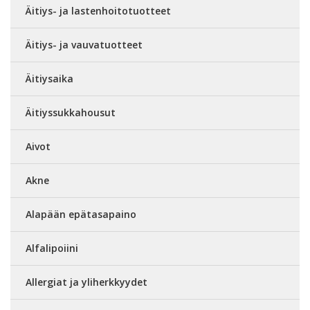
Äitiys- ja lastenhoitotuotteet
Äitiys- ja vauvatuotteet
Äitiysaika
Äitiyssukkahousut
Aivot
Akne
Alapään epätasapaino
Alfalipoiini
Allergiat ja yliherkkyydet