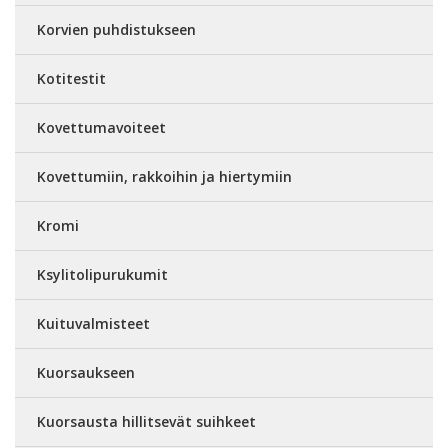
Korvien puhdistukseen
Kotitestit
Kovettumavoiteet
Kovettumiin, rakkoihin ja hiertymiin
Kromi
Ksylitolipurukumit
Kuituvalmisteet
Kuorsaukseen
Kuorsausta hillitsevät suihkeet