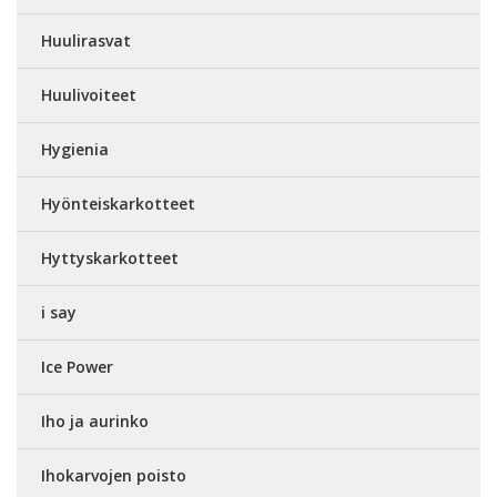
Huulirasvat
Huulivoiteet
Hygienia
Hyönteiskarkotteet
Hyttyskarkotteet
i say
Ice Power
Iho ja aurinko
Ihokarvojen poisto