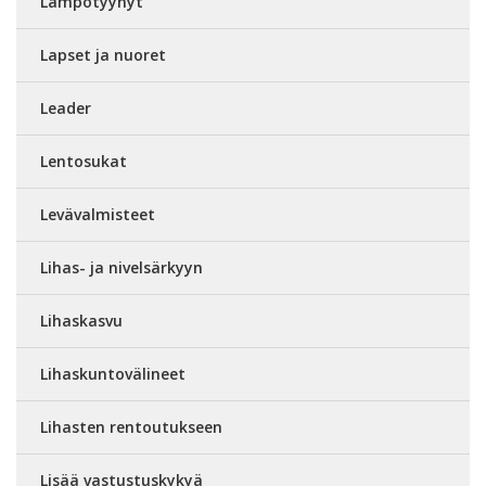
Lämpötyynyt
Lapset ja nuoret
Leader
Lentosukat
Levävalmisteet
Lihas- ja nivelsärkyyn
Lihaskasvu
Lihaskuntovälineet
Lihasten rentoutukseen
Lisää vastustuskykyä