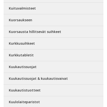
Kuituvalmisteet
Kuorsaukseen
Kuorsausta hillitsevät suihkeet
Kurkkusuihkeet
Kurkkutabletit
Kuukautissuojat
Kuukautissuojat & kuukautisvaivat
Kuukautistuotteet
Kuulolaiteparistot