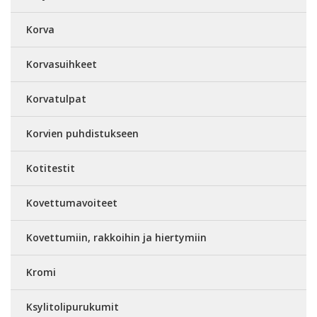
Korva
Korvasuihkeet
Korvatulpat
Korvien puhdistukseen
Kotitestit
Kovettumavoiteet
Kovettumiin, rakkoihin ja hiertymiin
Kromi
Ksylitolipurukumit