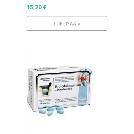
15,20
€
LUE LISÄÄ »