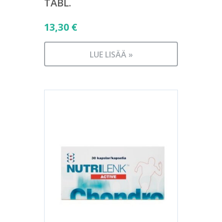
TABL.
13,30
€
LUE LISÄÄ »