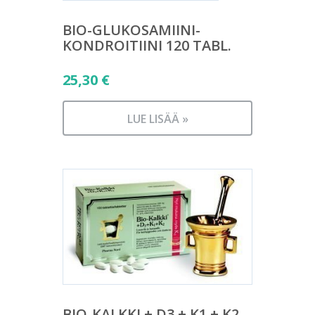
BIO-GLUKOSAMIINI-
KONDROITIINI 120 TABL.
25,30
€
LUE LISÄÄ »
BIO-KALKKI + D3 + K1 + K2