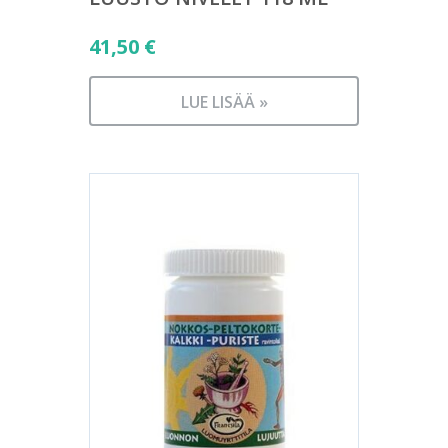
41,50
€
LUE LISÄÄ »