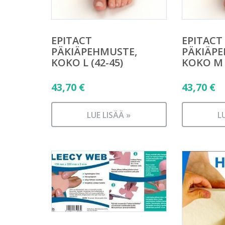
EPITACT
EPITACT
PÄKIÄPEHMUSTE,
PÄKIÄPE
KOKO L (42-45)
KOKO M (
43,70
€
43,70
€
LUE LISÄÄ »
L