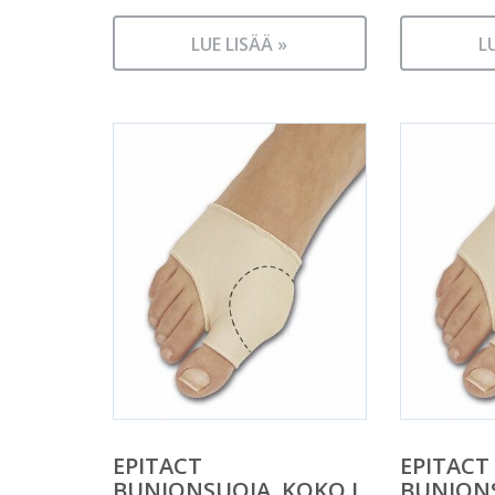
LUE LISÄÄ »
L
EPITACT
EPITACT
BUNIONSUOJA, KOKO L
BUNION