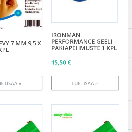
IRONMAN
PERFORMANCE GEELI
VY 7 MM 9,5 X
PÄKIÄPEHMUSTE 1 KPL
KPL
15,50
€
UE LISÄÄ »
LUE LISÄÄ »