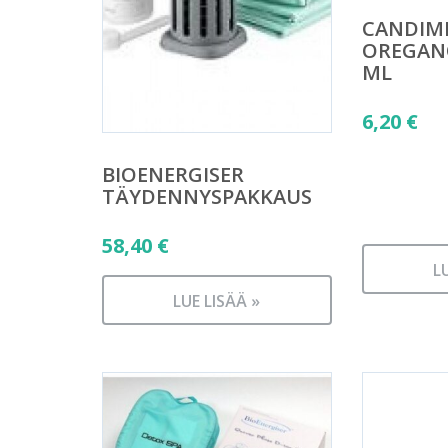
CANDIMI
OREGANO
ML
6,20
€
BIOENERGISER
TÄYDENNYSPAKKAUS
58,40
€
L
LUE LISÄÄ »