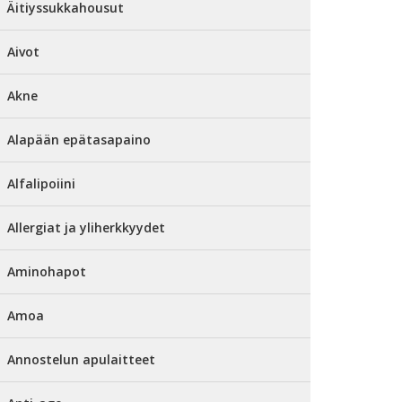
Äitiyssukkahousut
Aivot
Akne
Alapään epätasapaino
Alfalipoiini
Allergiat ja yliherkkyydet
Aminohapot
Amoa
Annostelun apulaitteet