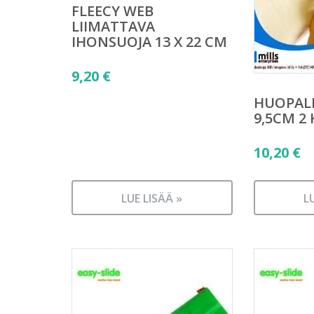
FLEECY WEB
LIIMATTAVA
IHONSUOJA 13 X 22 CM
9,20
€
HUOPALE
9,5CM 2 
10,20
€
LUE LISÄÄ »
L