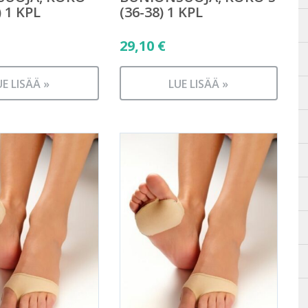
) 1 KPL
(36-38) 1 KPL
29,10
€
UE LISÄÄ »
LUE LISÄÄ »