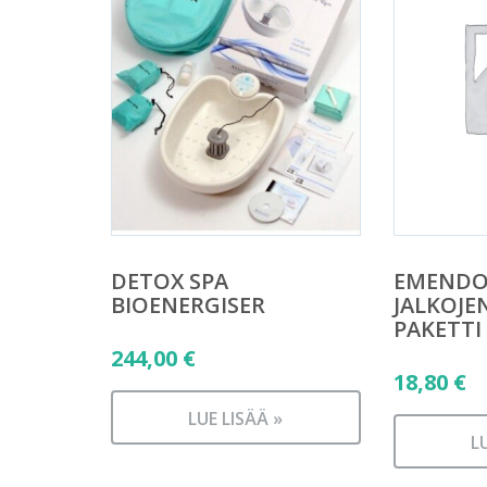
DETOX SPA
EMENDO
BIOENERGISER
JALKOJE
PAKETTI
244,00
€
18,80
€
LUE LISÄÄ »
L