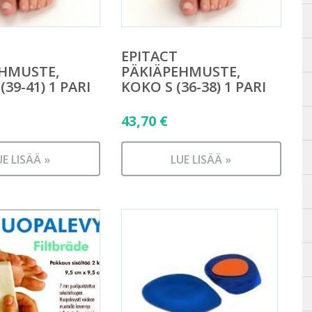
EPITACT
HMUSTE,
PÄKIÄPEHMUSTE,
39-41) 1 PARI
KOKO S (36-38) 1 PARI
43,70
€
UE LISÄÄ »
LUE LISÄÄ »