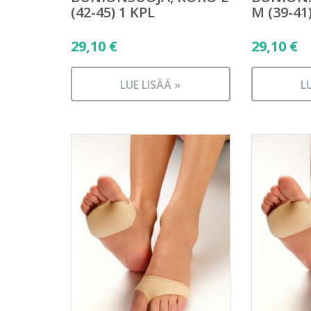
(42-45) 1 KPL
M (39-41
29,10
€
29,10
€
LUE LISÄÄ »
L