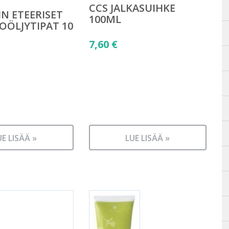
CCS JALKASUIHKE
N ETEERISET
100ML
ÖLJYTIPAT 10
7,60
€
UE LISÄÄ »
LUE LISÄÄ »