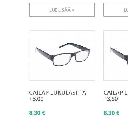
LUE LISÄÄ »
L
CAILAP LUKULASIT A
CAILAP 
+3.00
+3.50
8,30
€
8,30
€