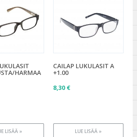
LUKULASIT
CAILAP LUKULASIT A
USTA/HARMAA
+1.00
8,30
€
UE LISÄÄ »
LUE LISÄÄ »