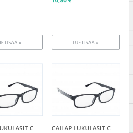
10,80
€
UE LISÄÄ »
LUE LISÄÄ »
LUKULASIT C
CAILAP LUKULASIT C