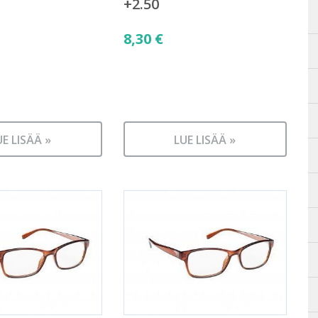
+2.50
8,30
€
UE LISÄÄ »
LUE LISÄÄ »