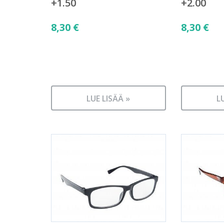
+1.50
+2.00
8,30
€
8,30
€
LUE LISÄÄ »
L