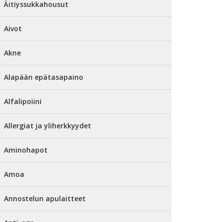
Äitiyssukkahousut
Aivot
Akne
Alapään epätasapaino
Alfalipoiini
Allergiat ja yliherkkyydet
Aminohapot
Amoa
Annostelun apulaitteet