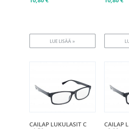
10,80
€
10,80
€
LUE LISÄÄ »
L
CAILAP LUKULASIT C
CAILAP 