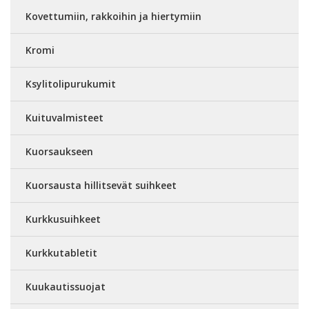
Kovettumiin, rakkoihin ja hiertymiin
Kromi
Ksylitolipurukumit
Kuituvalmisteet
Kuorsaukseen
Kuorsausta hillitsevät suihkeet
Kurkkusuihkeet
Kurkkutabletit
Kuukautissuojat