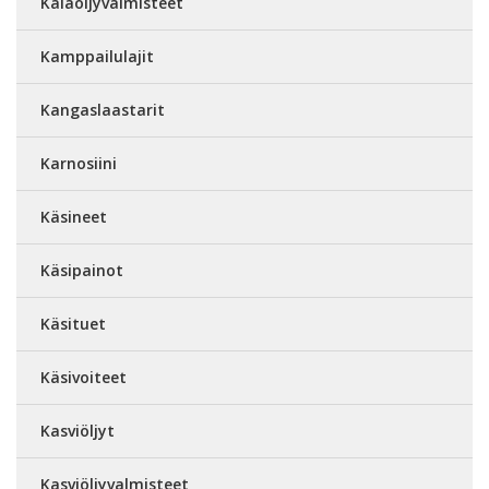
Kalaöljyvalmisteet
Kamppailulajit
Kangaslaastarit
Karnosiini
Käsineet
Käsipainot
Käsituet
Käsivoiteet
Kasviöljyt
Kasviöljyvalmisteet