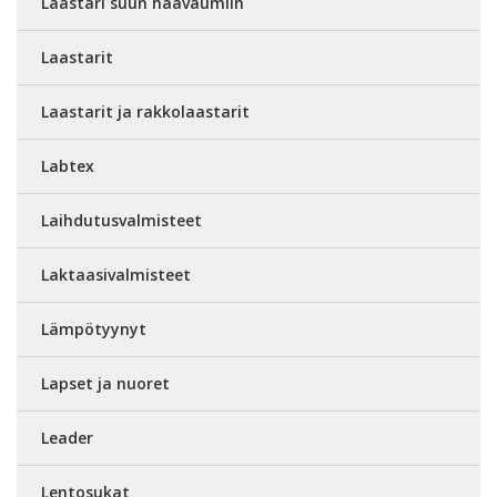
Laastari suun haavaumiin
Laastarit
Laastarit ja rakkolaastarit
Labtex
Laihdutusvalmisteet
Laktaasivalmisteet
Lämpötyynyt
Lapset ja nuoret
Leader
Lentosukat