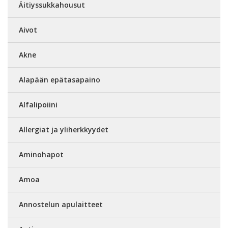
Äitiyssukkahousut
Aivot
Akne
Alapään epätasapaino
Alfalipoiini
Allergiat ja yliherkkyydet
Aminohapot
Amoa
Annostelun apulaitteet