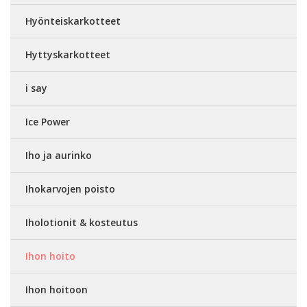
Hyönteiskarkotteet
Hyttyskarkotteet
i say
Ice Power
Iho ja aurinko
Ihokarvojen poisto
Iholotionit & kosteutus
Ihon hoito
Ihon hoitoon