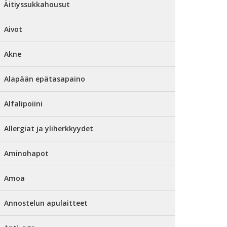
Äitiyssukkahousut
Aivot
Akne
Alapään epätasapaino
Alfalipoiini
Allergiat ja yliherkkyydet
Aminohapot
Amoa
Annostelun apulaitteet