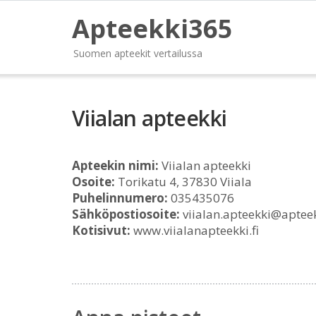
Apteekki365
Suomen apteekit vertailussa
Viialan apteekki
Apteekin nimi:
Viialan apteekki
Osoite:
Torikatu 4, 37830 Viiala
Puhelinnumero:
035435076
Sähköpostiosoite:
viialan.apteekki@apteek
Kotisivut:
www.viialanapteekki.fi