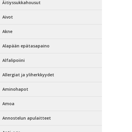
Äitiyssukkahousut
Aivot
Akne
Alapään epätasapaino
Alfalipoiini
Allergiat ja yliherkkyydet
Aminohapot
Amoa
Annostelun apulaitteet