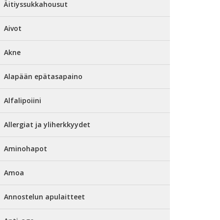
Äitiyssukkahousut
Aivot
Akne
Alapään epätasapaino
Alfalipoiini
Allergiat ja yliherkkyydet
Aminohapot
Amoa
Annostelun apulaitteet