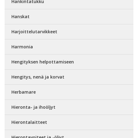
Hankintatukku
Hanskat
Harjoittelutarvikkeet
Harmonia
Hengityksen helpottamiseen
Hengitys, nenä ja korvat
Herbamare
Hieronta- ja ihoöljyt
Hierontalaitteet
Hierontavoiteet ja -öljyt