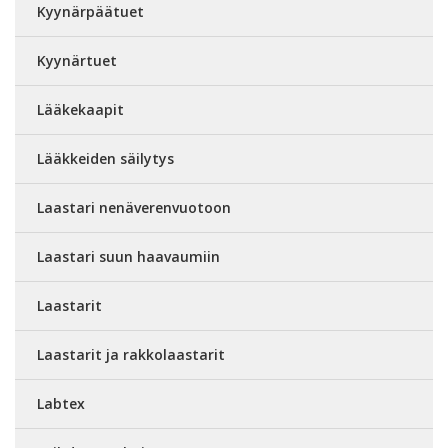
Kyynärpäätuet
Kyynärtuet
Lääkekaapit
Lääkkeiden säilytys
Laastari nenäverenvuotoon
Laastari suun haavaumiin
Laastarit
Laastarit ja rakkolaastarit
Labtex