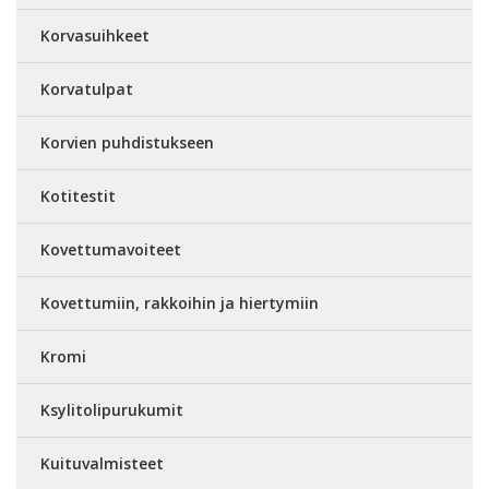
Korvasuihkeet
Korvatulpat
Korvien puhdistukseen
Kotitestit
Kovettumavoiteet
Kovettumiin, rakkoihin ja hiertymiin
Kromi
Ksylitolipurukumit
Kuituvalmisteet