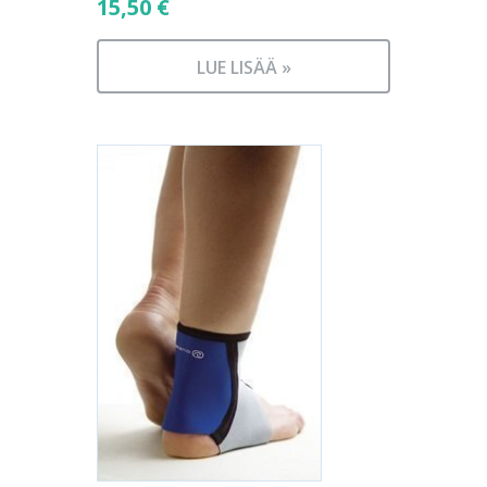
15,50
€
LUE LISÄÄ »