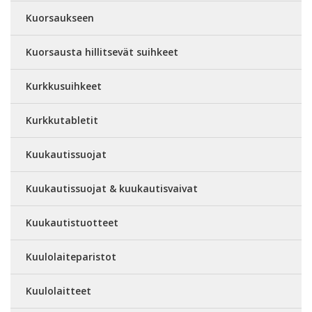
Kuorsaukseen
Kuorsausta hillitsevät suihkeet
Kurkkusuihkeet
Kurkkutabletit
Kuukautissuojat
Kuukautissuojat & kuukautisvaivat
Kuukautistuotteet
Kuulolaiteparistot
Kuulolaitteet