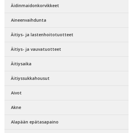
Äidinmaidonkorvikkeet
Aineenvaihdunta
Äitiys- ja lastenhoitotuotteet
Äitiys- ja vauvatuotteet
Äitiysaika
Äitiyssukkahousut
Aivot
Akne
Alapään epätasapaino