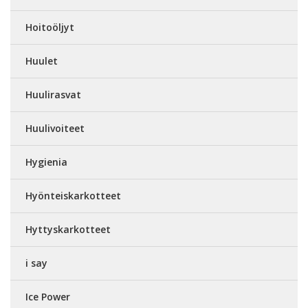
Hoitoöljyt
Huulet
Huulirasvat
Huulivoiteet
Hygienia
Hyönteiskarkotteet
Hyttyskarkotteet
i say
Ice Power