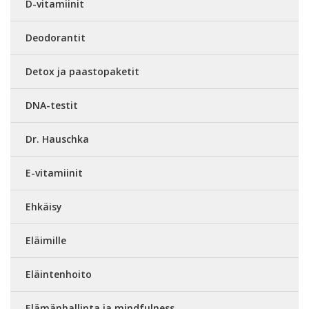
D-vitamiinit
Deodorantit
Detox ja paastopaketit
DNA-testit
Dr. Hauschka
E-vitamiinit
Ehkäisy
Eläimille
Eläintenhoito
Elämänhallinta ja mindfulness