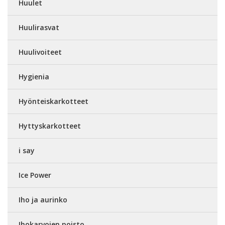
Huulet
Huulirasvat
Huulivoiteet
Hygienia
Hyönteiskarkotteet
Hyttyskarkotteet
i say
Ice Power
Iho ja aurinko
Ihokarvojen poisto