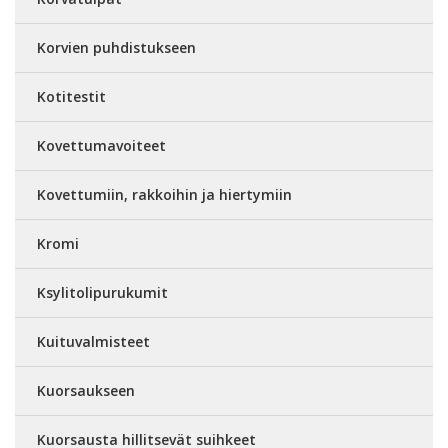
Korvien puhdistukseen
Kotitestit
Kovettumavoiteet
Kovettumiin, rakkoihin ja hiertymiin
Kromi
Ksylitolipurukumit
Kuituvalmisteet
Kuorsaukseen
Kuorsausta hillitsevät suihkeet