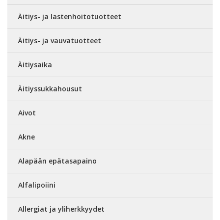
Äitiys- ja lastenhoitotuotteet
Äitiys- ja vauvatuotteet
Äitiysaika
Äitiyssukkahousut
Aivot
Akne
Alapään epätasapaino
Alfalipoiini
Allergiat ja yliherkkyydet