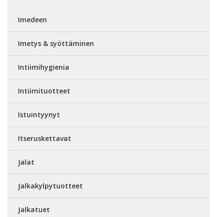
Imedeen
Imetys & syöttäminen
Intiimihygienia
Intiimituotteet
Istuintyynyt
Itseruskettavat
Jalat
Jalkakylpytuotteet
Jalkatuet