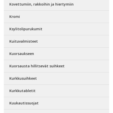
Kovettumiin, rakkoihin ja hiertymiin
Kromi
Ksylitolipurukumit
Kuituvalmisteet
Kuorsaukseen
Kuorsausta hillitsevät suihkeet
Kurkkusuihkeet
Kurkkutabletit
Kuukautissuojat