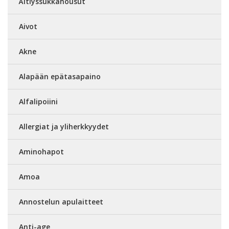
Äitiyssukkahousut
Aivot
Akne
Alapään epätasapaino
Alfalipoiini
Allergiat ja yliherkkyydet
Aminohapot
Amoa
Annostelun apulaitteet
Anti-age