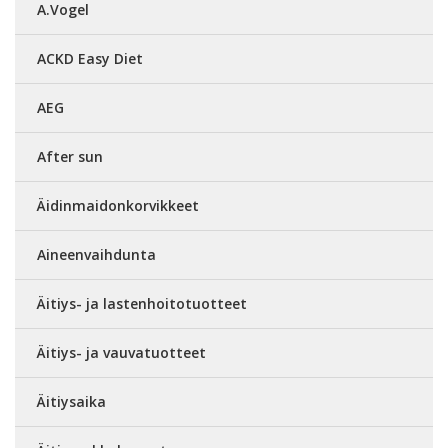
A.Vogel
ACKD Easy Diet
AEG
After sun
Äidinmaidonkorvikkeet
Aineenvaihdunta
Äitiys- ja lastenhoitotuotteet
Äitiys- ja vauvatuotteet
Äitiysaika