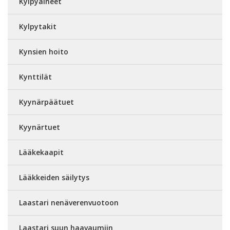
Kylpyaineet
Kylpytakit
Kynsien hoito
Kynttilät
Kyynärpäätuet
Kyynärtuet
Lääkekaapit
Lääkkeiden säilytys
Laastari nenäverenvuotoon
Laastari suun haavaumiin