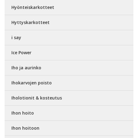
Hyönteiskarkotteet
Hyttyskarkotteet
i say
Ice Power
Iho ja aurinko
Ihokarvojen poisto
Iholotionit & kosteutus
Ihon hoito
Ihon hoitoon