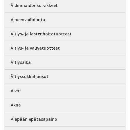
Äidinmaidonkorvikkeet
Aineenvaihdunta
Äitiys- ja lastenhoitotuotteet
Äitiys- ja vauvatuotteet
Äitiysaika
Äitiyssukkahousut
Aivot
Akne
Alapään epätasapaino