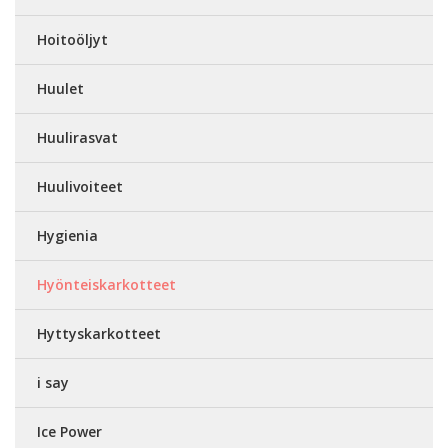
Hoitoöljyt
Huulet
Huulirasvat
Huulivoiteet
Hygienia
Hyönteiskarkotteet
Hyttyskarkotteet
i say
Ice Power