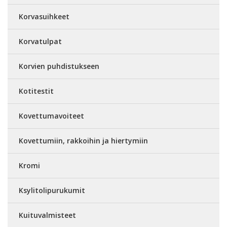
Korvasuihkeet
Korvatulpat
Korvien puhdistukseen
Kotitestit
Kovettumavoiteet
Kovettumiin, rakkoihin ja hiertymiin
Kromi
Ksylitolipurukumit
Kuituvalmisteet