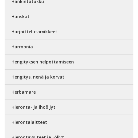
Hankintatukku
Hanskat
Harjoittelutarvikkeet
Harmonia
Hengityksen helpottamiseen
Hengitys, nenä ja korvat
Herbamare
Hieronta- ja ihoöljyt
Hierontalaitteet
Hierontavoiteet ja -öljyt