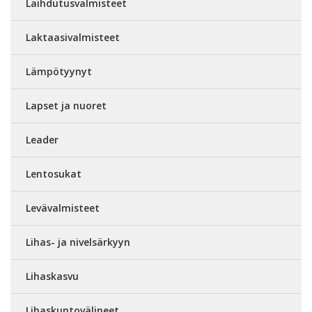
Laihdutusvalmisteet
Laktaasivalmisteet
Lämpötyynyt
Lapset ja nuoret
Leader
Lentosukat
Levävalmisteet
Lihas- ja nivelsärkyyn
Lihaskasvu
Lihaskuntovälineet