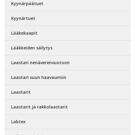
Kyynärpäätuet
Kyynärtuet
Lääkekaapit
Lääkkeiden säilytys
Laastari nenäverenvuotoon
Laastari suun haavaumiin
Laastarit
Laastarit ja rakkolaastarit
Labtex