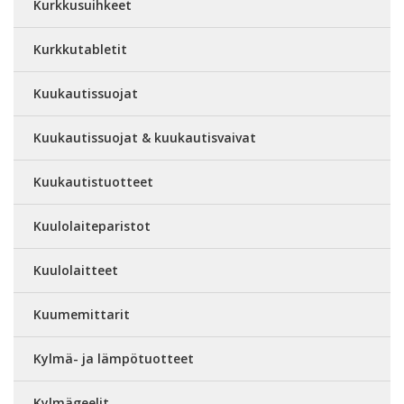
Kurkkusuihkeet
Kurkkutabletit
Kuukautissuojat
Kuukautissuojat & kuukautisvaivat
Kuukautistuotteet
Kuulolaiteparistot
Kuulolaitteet
Kuumemittarit
Kylmä- ja lämpötuotteet
Kylmägeelit