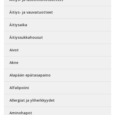
Äitiys- ja vauvatuotteet
Äitiysaika
Äitiyssukkahousut
Aivot
Akne
Alapään epätasapaino
Alfalipoiini
Allergiat ja yliherkkyydet
Aminohapot