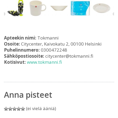
Apteekin nimi:
Tokmanni
Osoite:
Citycenter, Kaivokatu 2, 00100 Helsinki
Puhelinnumero:
0300472248
Sähköpostiosoite:
citycenter@tokmanni.fi
Kotisivut:
www.tokmanni.fi
Anna pisteet
(ei vielä ääniä)