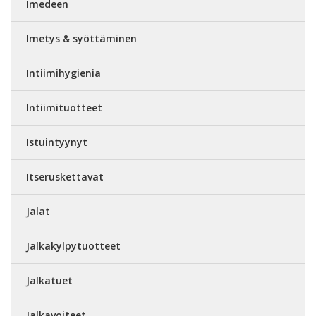
Imedeen
Imetys & syöttäminen
Intiimihygienia
Intiimituotteet
Istuintyynyt
Itseruskettavat
Jalat
Jalkakylpytuotteet
Jalkatuet
Jalkavoiteet