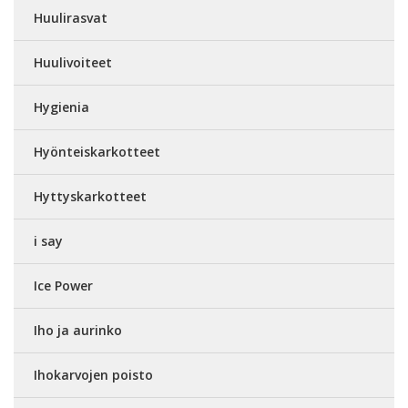
Huulirasvat
Huulivoiteet
Hygienia
Hyönteiskarkotteet
Hyttyskarkotteet
i say
Ice Power
Iho ja aurinko
Ihokarvojen poisto