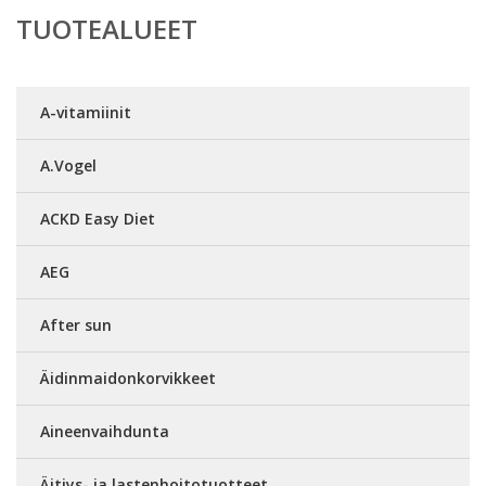
TUOTEALUEET
A-vitamiinit
A.Vogel
ACKD Easy Diet
AEG
After sun
Äidinmaidonkorvikkeet
Aineenvaihdunta
Äitiys- ja lastenhoitotuotteet