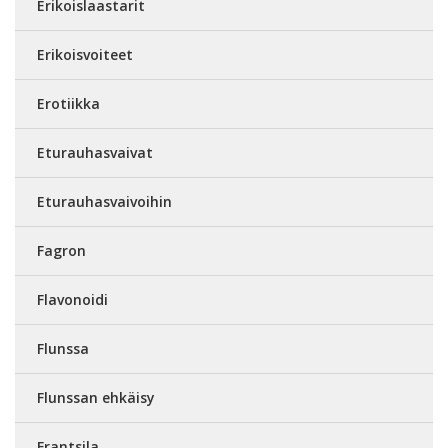
Erikoislaastarit
Erikoisvoiteet
Erotiikka
Eturauhasvaivat
Eturauhasvaivoihin
Fagron
Flavonoidi
Flunssa
Flunssan ehkäisy
Frantsila