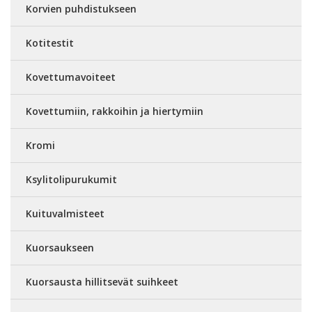
Korvien puhdistukseen
Kotitestit
Kovettumavoiteet
Kovettumiin, rakkoihin ja hiertymiin
Kromi
Ksylitolipurukumit
Kuituvalmisteet
Kuorsaukseen
Kuorsausta hillitsevät suihkeet