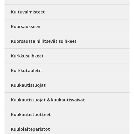
Kuituvalmisteet
Kuorsaukseen
Kuorsausta hillitsevät suihkeet
Kurkkusuihkeet
Kurkkutabletit
Kuukautissuojat
Kuukautissuojat & kuukautisvaivat
Kuukautistuotteet
Kuulolaiteparistot