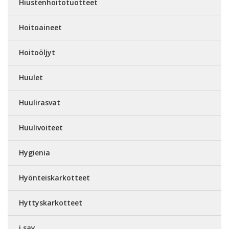
Hiustenhoitotuotteet
Hoitoaineet
Hoitoöljyt
Huulet
Huulirasvat
Huulivoiteet
Hygienia
Hyönteiskarkotteet
Hyttyskarkotteet
i say