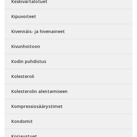
Keskivartalotuet
Kipuvoiteet
Kivennäis- ja hivenaineet
Kivunhoitoon
Kodin puhdistus
Kolesteroli
Kolesterolin alentamiseen
Kompressiosäärystimet
Kondomit
Korjaustuet