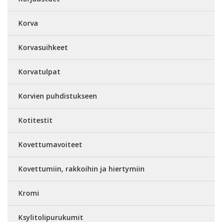
Korva
Korvasuihkeet
Korvatulpat
Korvien puhdistukseen
Kotitestit
Kovettumavoiteet
Kovettumiin, rakkoihin ja hiertymiin
Kromi
Ksylitolipurukumit