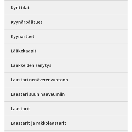
Kynttilät
Kyynärpäätuet
Kyynärtuet
Lääkekaapit
Lääkkeiden säilytys
Laastari nenäverenvuotoon
Laastari suun haavaumiin
Laastarit
Laastarit ja rakkolaastarit