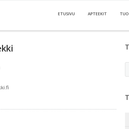
ETUSIVU
APTEEKIT
TUO
kki
E
i
i.fi