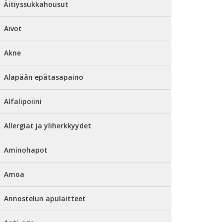
Äitiyssukkahousut
Aivot
Akne
Alapään epätasapaino
Alfalipoiini
Allergiat ja yliherkkyydet
Aminohapot
Amoa
Annostelun apulaitteet