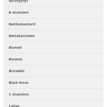
Autotyynyt
B-vitamiinit
Bambulaastarit
Beetakaroteeni
Biomed
Biosorin
Bioteekki
Black Horse
C-vitamiinit
Cailap