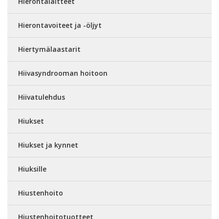
Hierontalaitteet
Hierontavoiteet ja -öljyt
Hiertymälaastarit
Hiivasyndrooman hoitoon
Hiivatulehdus
Hiukset
Hiukset ja kynnet
Hiuksille
Hiustenhoito
Hiustenhoitotuotteet