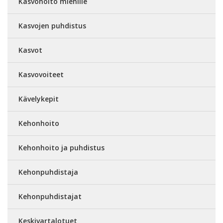
Kasvohoito miehille
Kasvojen puhdistus
Kasvot
Kasvovoiteet
Kävelykepit
Kehonhoito
Kehonhoito ja puhdistus
Kehonpuhdistaja
Kehonpuhdistajat
Keskivartalotuet