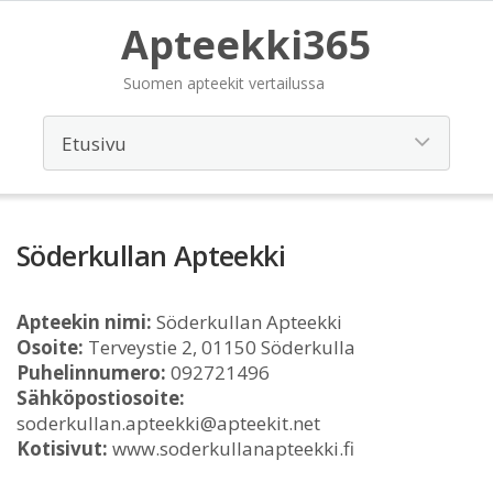
Apteekki365
Suomen apteekit vertailussa
Söderkullan Apteekki
Apteekin nimi:
Söderkullan Apteekki
Osoite:
Terveystie 2, 01150 Söderkulla
Puhelinnumero:
092721496
Sähköpostiosoite:
soderkullan.apteekki@apteekit.net
Kotisivut:
www.soderkullanapteekki.fi