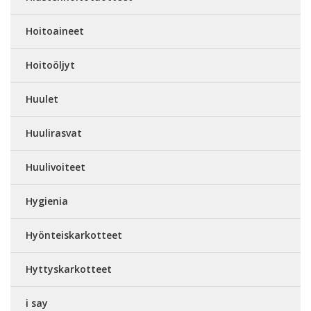
Hoitoaineet
Hoitoöljyt
Huulet
Huulirasvat
Huulivoiteet
Hygienia
Hyönteiskarkotteet
Hyttyskarkotteet
i say