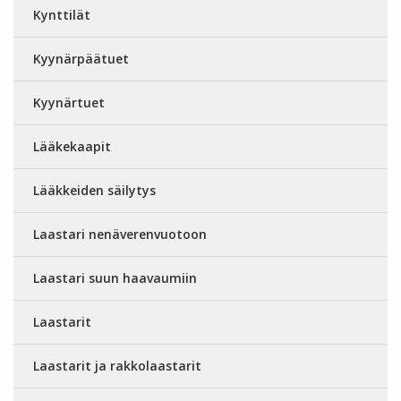
Kynttilät
Kyynärpäätuet
Kyynärtuet
Lääkekaapit
Lääkkeiden säilytys
Laastari nenäverenvuotoon
Laastari suun haavaumiin
Laastarit
Laastarit ja rakkolaastarit