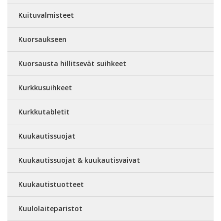
Kuituvalmisteet
Kuorsaukseen
Kuorsausta hillitsevät suihkeet
Kurkkusuihkeet
Kurkkutabletit
Kuukautissuojat
Kuukautissuojat & kuukautisvaivat
Kuukautistuotteet
Kuulolaiteparistot