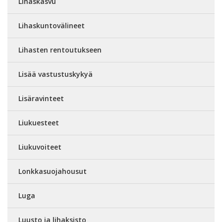
Lihaskasvu
Lihaskuntovälineet
Lihasten rentoutukseen
Lisää vastustuskykyä
Lisäravinteet
Liukuesteet
Liukuvoiteet
Lonkkasuojahousut
Luga
Luusto ja lihaksisto