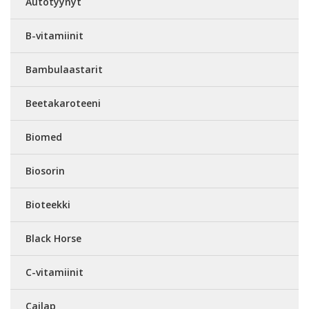
Autotyynyt
B-vitamiinit
Bambulaastarit
Beetakaroteeni
Biomed
Biosorin
Bioteekki
Black Horse
C-vitamiinit
Cailap