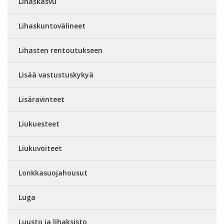
Lihaskasvu
Lihaskuntovälineet
Lihasten rentoutukseen
Lisää vastustuskykyä
Lisäravinteet
Liukuesteet
Liukuvoiteet
Lonkkasuojahousut
Luga
Luusto ja lihaksisto