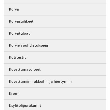
Korva
Korvasuihkeet
Korvatulpat
Korvien puhdistukseen
Kotitestit
Kovettumavoiteet
Kovettumiin, rakkoihin ja hiertymiin
Kromi
Ksylitolipurukumit