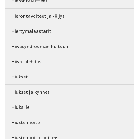
Hierontalaitteet
Hierontavoiteet ja -öljyt
Hiertymälaastarit
Hiivasyndrooman hoitoon
Hiivatulehdus
Hiukset
Hiukset ja kynnet
Hiuksille
Hiustenhoito
Hiustenhoitotuotteet