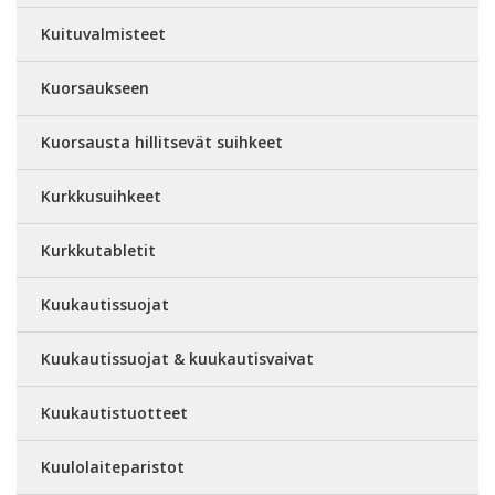
Kuituvalmisteet
Kuorsaukseen
Kuorsausta hillitsevät suihkeet
Kurkkusuihkeet
Kurkkutabletit
Kuukautissuojat
Kuukautissuojat & kuukautisvaivat
Kuukautistuotteet
Kuulolaiteparistot