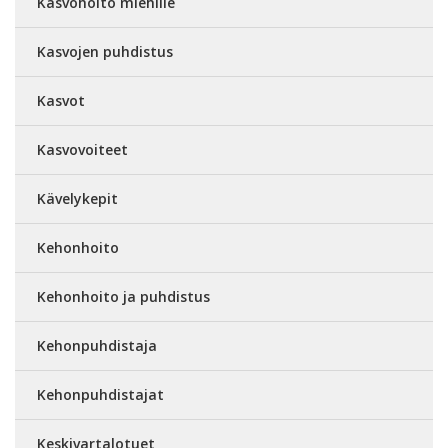
Kasvohoito miehille
Kasvojen puhdistus
Kasvot
Kasvovoiteet
Kävelykepit
Kehonhoito
Kehonhoito ja puhdistus
Kehonpuhdistaja
Kehonpuhdistajat
Keskivartalotuet