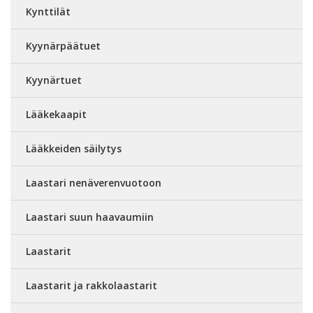
Kynttilät
Kyynärpäätuet
Kyynärtuet
Lääkekaapit
Lääkkeiden säilytys
Laastari nenäverenvuotoon
Laastari suun haavaumiin
Laastarit
Laastarit ja rakkolaastarit