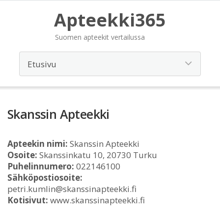
Apteekki365
Suomen apteekit vertailussa
Skanssin Apteekki
Apteekin nimi:
Skanssin Apteekki
Osoite:
Skanssinkatu 10, 20730 Turku
Puhelinnumero:
022146100
Sähköpostiosoite:
petri.kumlin@skanssinapteekki.fi
Kotisivut:
www.skanssinapteekki.fi