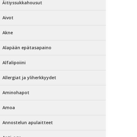
Äitiyssukkahousut
Aivot
Akne
Alapään epätasapaino
Alfalipoiini
Allergiat ja yliherkkyydet
Aminohapot
Amoa
Annostelun apulaitteet