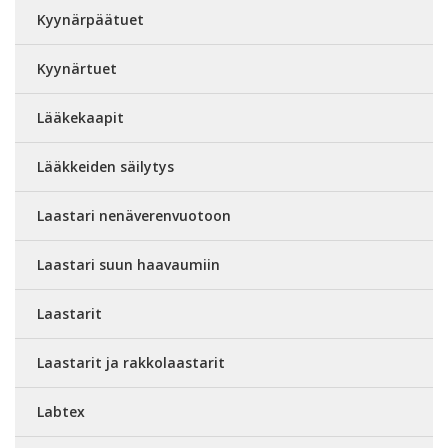
Kyynärpäätuet
Kyynärtuet
Lääkekaapit
Lääkkeiden säilytys
Laastari nenäverenvuotoon
Laastari suun haavaumiin
Laastarit
Laastarit ja rakkolaastarit
Labtex