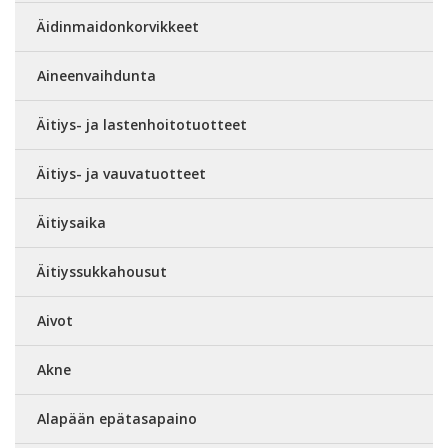
Äidinmaidonkorvikkeet
Aineenvaihdunta
Äitiys- ja lastenhoitotuotteet
Äitiys- ja vauvatuotteet
Äitiysaika
Äitiyssukkahousut
Aivot
Akne
Alapään epätasapaino