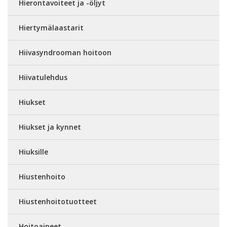
Hierontavoiteet ja -öljyt
Hiertymälaastarit
Hiivasyndrooman hoitoon
Hiivatulehdus
Hiukset
Hiukset ja kynnet
Hiuksille
Hiustenhoito
Hiustenhoitotuotteet
Hoitoaineet