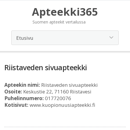
Apteekki365
Suomen apteekit vertailussa
Riistaveden sivuapteekki
Apteekin nimi:
Riistaveden sivuapteekki
Osoite:
Keskustie 22, 71160 Riistavesi
Puhelinnumero:
017720076
Kotisivut:
www.kuopionuusiapteekki.fi