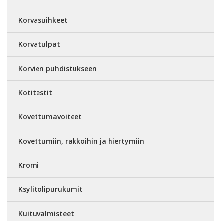
Korvasuihkeet
Korvatulpat
Korvien puhdistukseen
Kotitestit
Kovettumavoiteet
Kovettumiin, rakkoihin ja hiertymiin
Kromi
Ksylitolipurukumit
Kuituvalmisteet