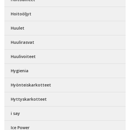
Hoitoöljyt
Huulet
Huulirasvat
Huulivoiteet
Hygienia
Hyönteiskarkotteet
Hyttyskarkotteet
i say
Ice Power