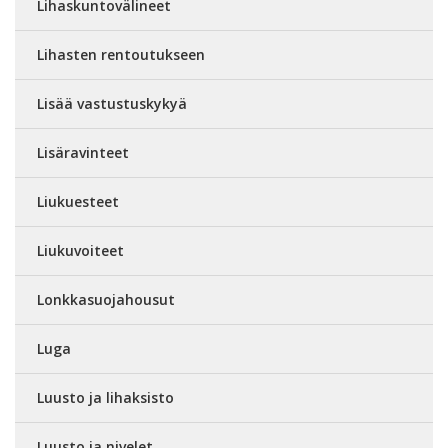
Lihaskuntovälineet
Lihasten rentoutukseen
Lisää vastustuskykyä
Lisäravinteet
Liukuesteet
Liukuvoiteet
Lonkkasuojahousut
Luga
Luusto ja lihaksisto
Luusto ja nivelet