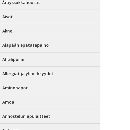
Äitiyssukkahousut
Aivot
Akne
Alapään epätasapaino
Alfalipoiini
Allergiat ja yliherkkyydet
Aminohapot
Amoa
Annostelun apulaitteet