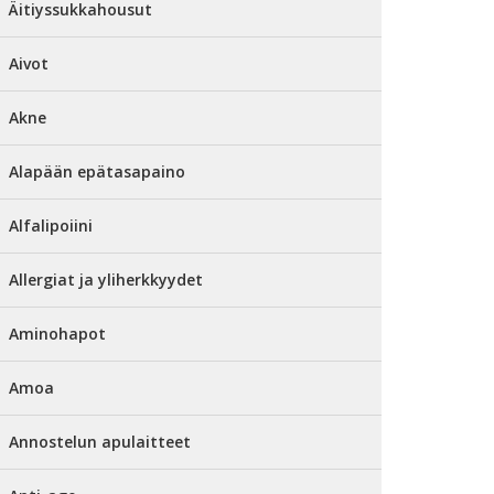
Äitiyssukkahousut
Aivot
Akne
Alapään epätasapaino
Alfalipoiini
Allergiat ja yliherkkyydet
Aminohapot
Amoa
Annostelun apulaitteet