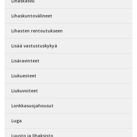
Lihaskasvu
Lihaskuntovälineet
Lihasten rentoutukseen
Lisää vastustuskykyä
Lisäravinteet
Liukuesteet
Liukuvoiteet
Lonkkasuojahousut
Luga
Luusto ja lihaksisto