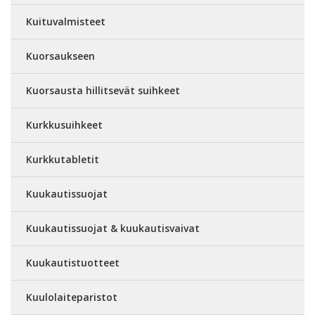
Kuituvalmisteet
Kuorsaukseen
Kuorsausta hillitsevät suihkeet
Kurkkusuihkeet
Kurkkutabletit
Kuukautissuojat
Kuukautissuojat & kuukautisvaivat
Kuukautistuotteet
Kuulolaiteparistot