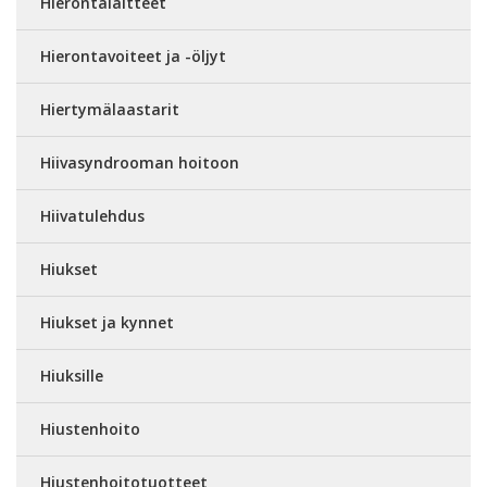
Hierontalaitteet
Hierontavoiteet ja -öljyt
Hiertymälaastarit
Hiivasyndrooman hoitoon
Hiivatulehdus
Hiukset
Hiukset ja kynnet
Hiuksille
Hiustenhoito
Hiustenhoitotuotteet