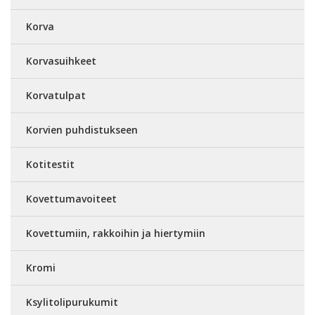
Korva
Korvasuihkeet
Korvatulpat
Korvien puhdistukseen
Kotitestit
Kovettumavoiteet
Kovettumiin, rakkoihin ja hiertymiin
Kromi
Ksylitolipurukumit