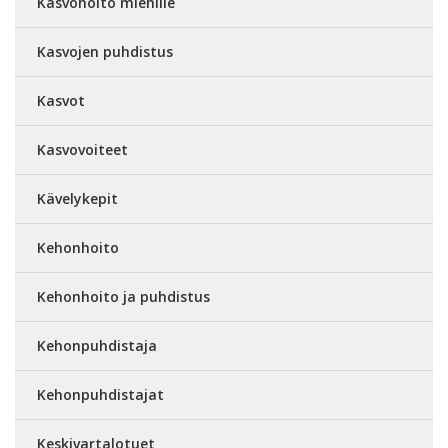
Kasvohoito miehille
Kasvojen puhdistus
Kasvot
Kasvovoiteet
Kävelykepit
Kehonhoito
Kehonhoito ja puhdistus
Kehonpuhdistaja
Kehonpuhdistajat
Keskivartalotuet