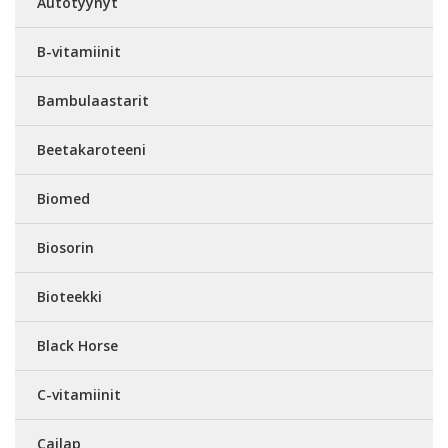
Autotyynyt
B-vitamiinit
Bambulaastarit
Beetakaroteeni
Biomed
Biosorin
Bioteekki
Black Horse
C-vitamiinit
Cailap