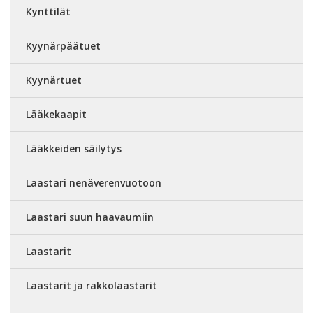
Kynttilät
Kyynärpäätuet
Kyynärtuet
Lääkekaapit
Lääkkeiden säilytys
Laastari nenäverenvuotoon
Laastari suun haavaumiin
Laastarit
Laastarit ja rakkolaastarit