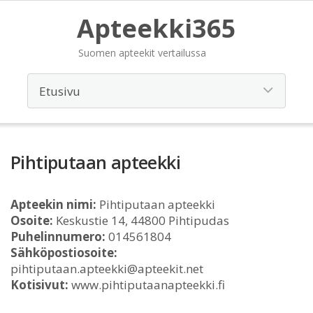
Apteekki365
Suomen apteekit vertailussa
Pihtiputaan apteekki
Apteekin nimi:
Pihtiputaan apteekki
Osoite:
Keskustie 14, 44800 Pihtipudas
Puhelinnumero:
014561804
Sähköpostiosoite:
pihtiputaan.apteekki@apteekit.net
Kotisivut:
www.pihtiputaanapteekki.fi