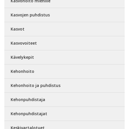
Kasvohoito miehille
Kasvojen puhdistus
Kasvot
Kasvovoiteet
Kävelykepit
Kehonhoito
Kehonhoito ja puhdistus
Kehonpuhdistaja
Kehonpuhdistajat
Keskivartalotuet