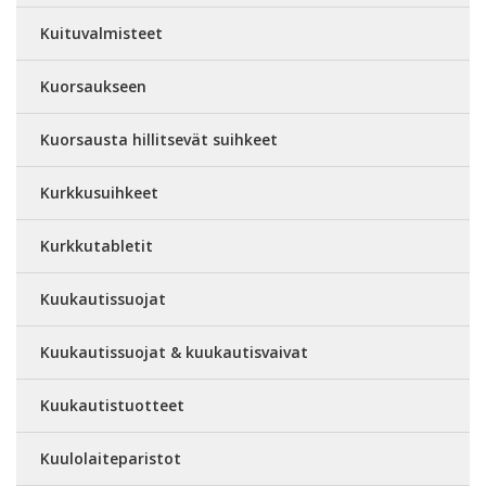
Kuituvalmisteet
Kuorsaukseen
Kuorsausta hillitsevät suihkeet
Kurkkusuihkeet
Kurkkutabletit
Kuukautissuojat
Kuukautissuojat & kuukautisvaivat
Kuukautistuotteet
Kuulolaiteparistot