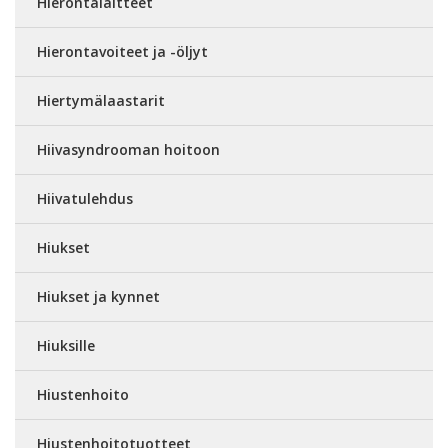
Hierontalaitteet
Hierontavoiteet ja -öljyt
Hiertymälaastarit
Hiivasyndrooman hoitoon
Hiivatulehdus
Hiukset
Hiukset ja kynnet
Hiuksille
Hiustenhoito
Hiustenhoitotuotteet