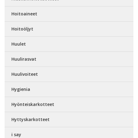
Hoitoaineet
Hoitoöljyt
Huulet
Huulirasvat
Huulivoiteet
Hygienia
Hyönteiskarkotteet
Hyttyskarkotteet
i say