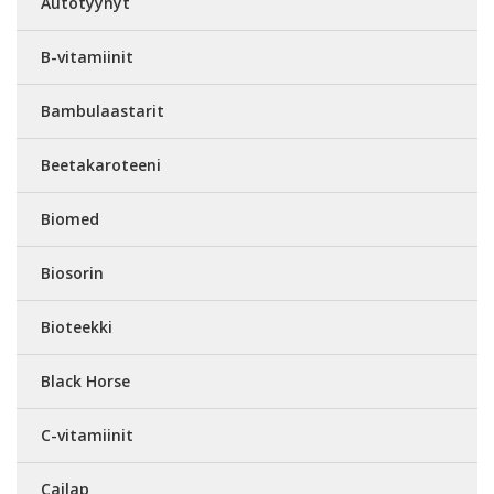
Autotyynyt
B-vitamiinit
Bambulaastarit
Beetakaroteeni
Biomed
Biosorin
Bioteekki
Black Horse
C-vitamiinit
Cailap