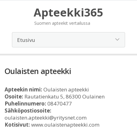
Apteekki365
Suomen apteekit vertailussa
Oulaisten apteekki
Apteekin nimi:
Oulaisten apteekki
Osoite:
Rautatienkatu 5, 86300 Oulainen
Puhelinnumero:
08470477
Sähköpostiosoite:
oulaisten.apteekki@yritysnet.com
Kotisivut:
www.oulaistenapteekki.com