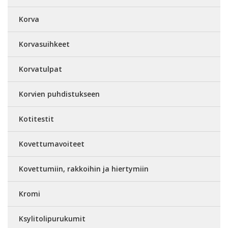
Korva
Korvasuihkeet
Korvatulpat
Korvien puhdistukseen
Kotitestit
Kovettumavoiteet
Kovettumiin, rakkoihin ja hiertymiin
Kromi
Ksylitolipurukumit