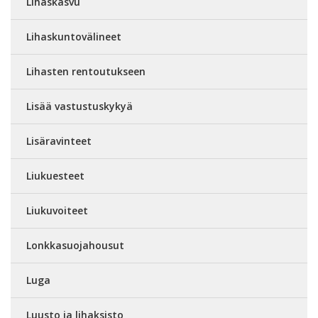
Lihaskasvu
Lihaskuntovälineet
Lihasten rentoutukseen
Lisää vastustuskykyä
Lisäravinteet
Liukuesteet
Liukuvoiteet
Lonkkasuojahousut
Luga
Luusto ja lihaksisto