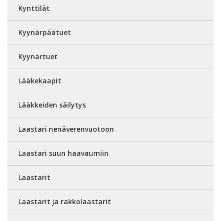
Kynttilät
Kyynärpäätuet
Kyynärtuet
Lääkekaapit
Lääkkeiden säilytys
Laastari nenäverenvuotoon
Laastari suun haavaumiin
Laastarit
Laastarit ja rakkolaastarit