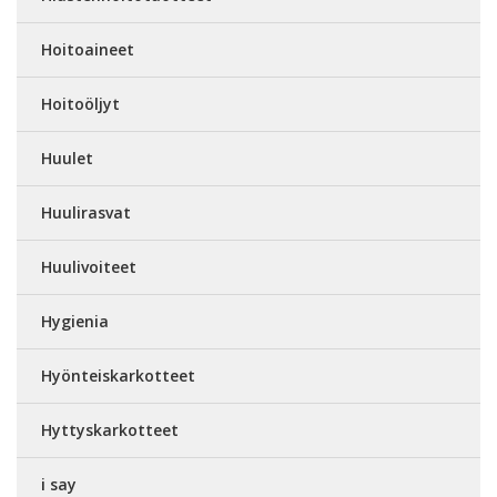
Hoitoaineet
Hoitoöljyt
Huulet
Huulirasvat
Huulivoiteet
Hygienia
Hyönteiskarkotteet
Hyttyskarkotteet
i say