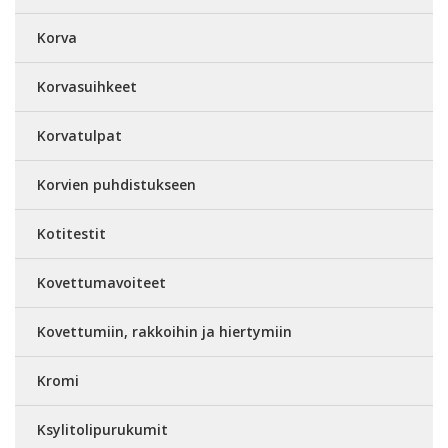
Korva
Korvasuihkeet
Korvatulpat
Korvien puhdistukseen
Kotitestit
Kovettumavoiteet
Kovettumiin, rakkoihin ja hiertymiin
Kromi
Ksylitolipurukumit