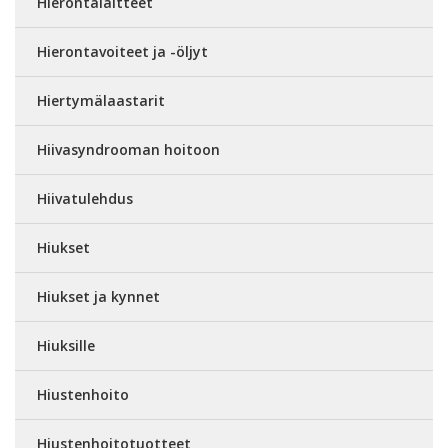
Hierontalaitteet
Hierontavoiteet ja -öljyt
Hiertymälaastarit
Hiivasyndrooman hoitoon
Hiivatulehdus
Hiukset
Hiukset ja kynnet
Hiuksille
Hiustenhoito
Hiustenhoitotuotteet