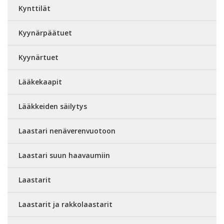
Kynttilät
Kyynärpäätuet
Kyynärtuet
Lääkekaapit
Lääkkeiden säilytys
Laastari nenäverenvuotoon
Laastari suun haavaumiin
Laastarit
Laastarit ja rakkolaastarit