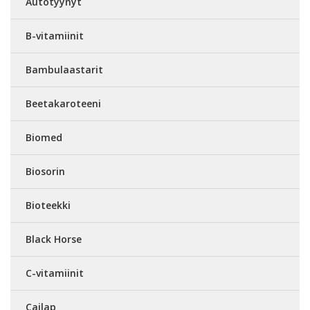
Autotyynyt
B-vitamiinit
Bambulaastarit
Beetakaroteeni
Biomed
Biosorin
Bioteekki
Black Horse
C-vitamiinit
Cailap