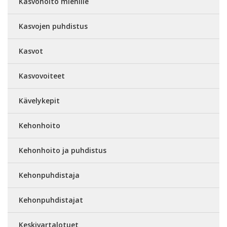
Kasvohoito miehille
Kasvojen puhdistus
Kasvot
Kasvovoiteet
Kävelykepit
Kehonhoito
Kehonhoito ja puhdistus
Kehonpuhdistaja
Kehonpuhdistajat
Keskivartalotuet