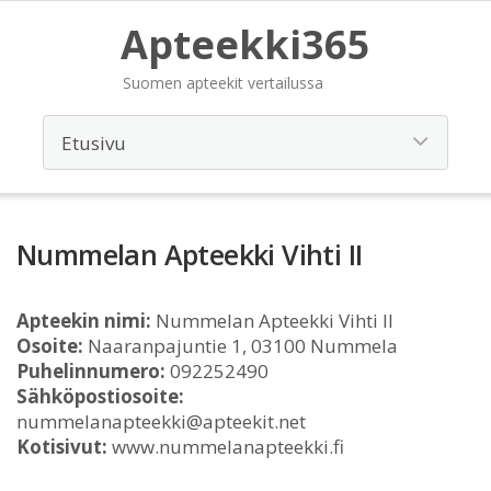
Apteekki365
Suomen apteekit vertailussa
Nummelan Apteekki Vihti II
Apteekin nimi:
Nummelan Apteekki Vihti II
Osoite:
Naaranpajuntie 1, 03100 Nummela
Puhelinnumero:
092252490
Sähköpostiosoite:
nummelanapteekki@apteekit.net
Kotisivut:
www.nummelanapteekki.fi