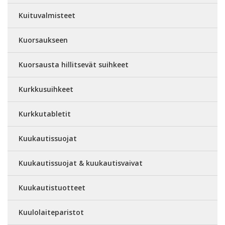
Kuituvalmisteet
Kuorsaukseen
Kuorsausta hillitsevät suihkeet
Kurkkusuihkeet
Kurkkutabletit
Kuukautissuojat
Kuukautissuojat & kuukautisvaivat
Kuukautistuotteet
Kuulolaiteparistot