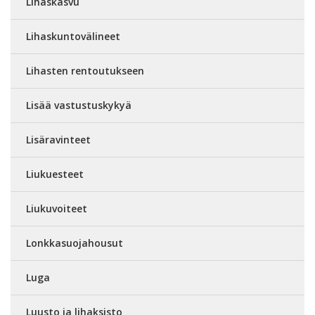
Lihaskasvu
Lihaskuntovälineet
Lihasten rentoutukseen
Lisää vastustuskykyä
Lisäravinteet
Liukuesteet
Liukuvoiteet
Lonkkasuojahousut
Luga
Luusto ja lihaksisto