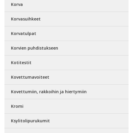
Korva
Korvasuihkeet
Korvatulpat
Korvien puhdistukseen
Kotitestit
Kovettumavoiteet
Kovettumiin, rakkoihin ja hiertymiin
Kromi
Ksylitolipurukumit