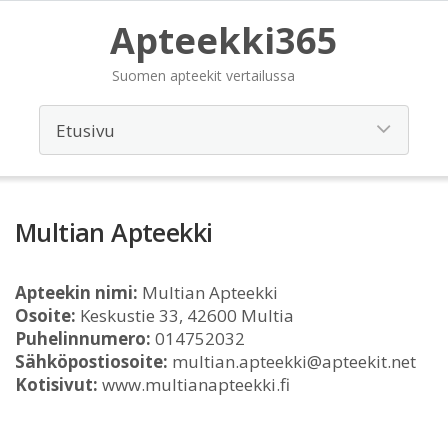
Apteekki365
Suomen apteekit vertailussa
Multian Apteekki
Apteekin nimi:
Multian Apteekki
Osoite:
Keskustie 33, 42600 Multia
Puhelinnumero:
014752032
Sähköpostiosoite:
multian.apteekki@apteekit.net
Kotisivut:
www.multianapteekki.fi