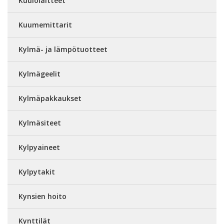
Kuulolaitteet
Kuumemittarit
Kylmä- ja lämpötuotteet
Kylmägeelit
Kylmäpakkaukset
Kylmäsiteet
Kylpyaineet
Kylpytakit
Kynsien hoito
Kynttilät