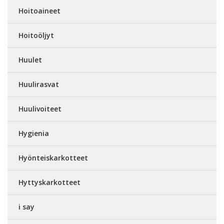
Hoitoaineet
Hoitoöljyt
Huulet
Huulirasvat
Huulivoiteet
Hygienia
Hyönteiskarkotteet
Hyttyskarkotteet
i say