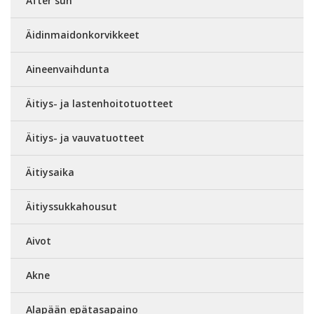
After sun
Äidinmaidonkorvikkeet
Aineenvaihdunta
Äitiys- ja lastenhoitotuotteet
Äitiys- ja vauvatuotteet
Äitiysaika
Äitiyssukkahousut
Aivot
Akne
Alapään epätasapaino