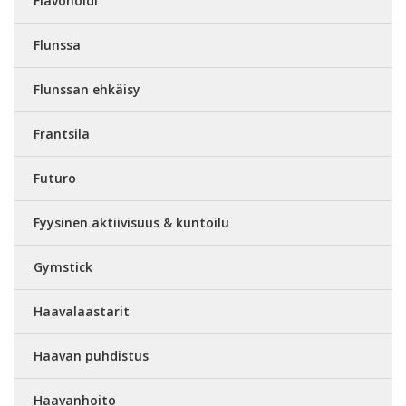
Flavonoidi
Flunssa
Flunssan ehkäisy
Frantsila
Futuro
Fyysinen aktiivisuus & kuntoilu
Gymstick
Haavalaastarit
Haavan puhdistus
Haavanhoito