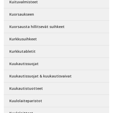
Kuituvalmisteet
Kuorsaukseen
Kuorsausta hillitsevät suihkeet
Kurkkusuihkeet
Kurkkutabletit
Kuukautissuojat
Kuukautissuojat & kuukautisvaivat
Kuukautistuotteet
Kuulolaiteparistot