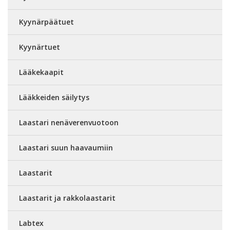
Kyynärpäätuet
Kyynärtuet
Lääkekaapit
Lääkkeiden säilytys
Laastari nenäverenvuotoon
Laastari suun haavaumiin
Laastarit
Laastarit ja rakkolaastarit
Labtex