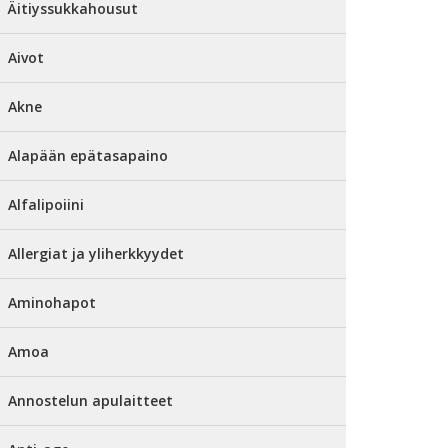
Äitiyssukkahousut
Aivot
Akne
Alapään epätasapaino
Alfalipoiini
Allergiat ja yliherkkyydet
Aminohapot
Amoa
Annostelun apulaitteet