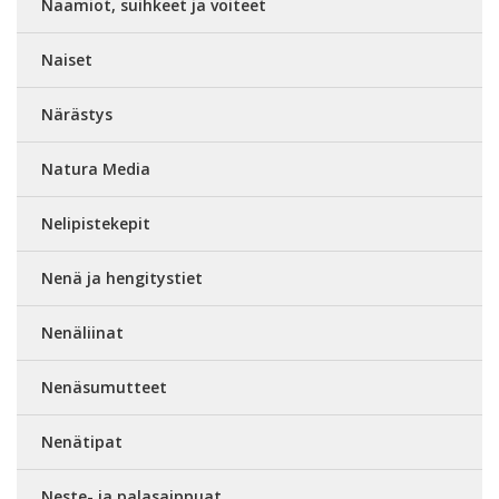
Naamiot, suihkeet ja voiteet
Naiset
Närästys
Natura Media
Nelipistekepit
Nenä ja hengitystiet
Nenäliinat
Nenäsumutteet
Nenätipat
Neste- ja palasaippuat