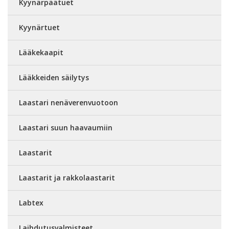
Kyynärpäätuet
Kyynärtuet
Lääkekaapit
Lääkkeiden säilytys
Laastari nenäverenvuotoon
Laastari suun haavaumiin
Laastarit
Laastarit ja rakkolaastarit
Labtex
Laihdutusvalmisteet