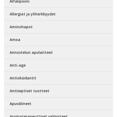
Alfalipoiini
Allergiat ja yliherkkyydet
Aminohapot
Amoa
Annostelun apulaitteet
Anti-age
Antioksidantit
Antiseptiset tuotteet
Apuvälineet
Aromaterapeuttiset valmisteet