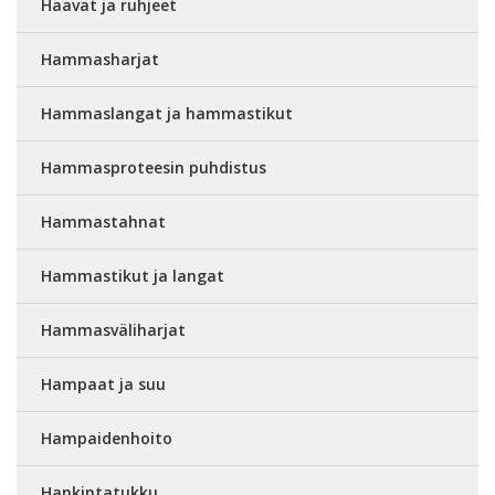
Haavat ja ruhjeet
Hammasharjat
Hammaslangat ja hammastikut
Hammasproteesin puhdistus
Hammastahnat
Hammastikut ja langat
Hammasväliharjat
Hampaat ja suu
Hampaidenhoito
Hankintatukku