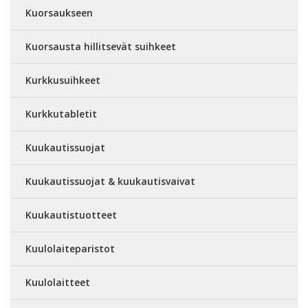
Kuorsaukseen
Kuorsausta hillitsevät suihkeet
Kurkkusuihkeet
Kurkkutabletit
Kuukautissuojat
Kuukautissuojat & kuukautisvaivat
Kuukautistuotteet
Kuulolaiteparistot
Kuulolaitteet