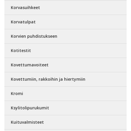
Korvasuihkeet
Korvatulpat
Korvien puhdistukseen
Kotitestit
Kovettumavoiteet
Kovettumiin, rakkoihin ja hiertymiin
Kromi
Ksylitolipurukumit
Kuituvalmisteet