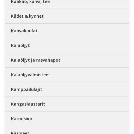
Kaakao, kahvi, tee
Kädet & kynnet
Kahvakuulat
Kalaöljyt
Kalaöljyt ja rasvahapot
Kalaöljyvalmisteet
Kamppailulajit
Kangaslaastarit
Karnosiini
Käsineet