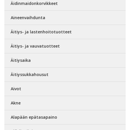
Äidinmaidonkorvikkeet
Aineenvaihdunta
Äitiys- ja lastenhoitotuotteet
Äitiys- ja vauvatuotteet
Äitiysaika
Äitiyssukkahousut
Aivot
Akne
Alapään epätasapaino