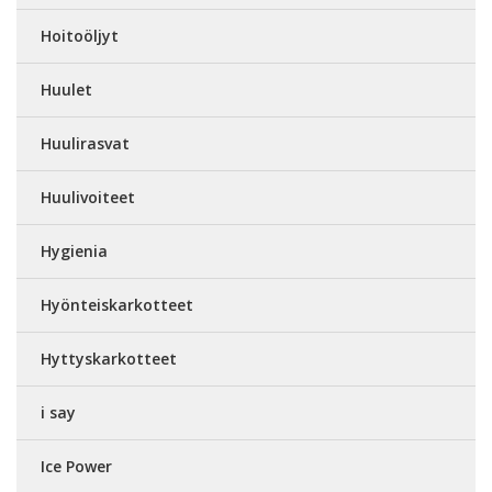
Hoitoöljyt
Huulet
Huulirasvat
Huulivoiteet
Hygienia
Hyönteiskarkotteet
Hyttyskarkotteet
i say
Ice Power