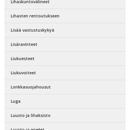
Lihaskuntovälineet
Lihasten rentoutukseen
Lisää vastustuskykyä
Lisäravinteet
Liukuesteet
Liukuvoiteet
Lonkkasuojahousut
Luga
Luusto ja lihaksisto
Luusto ja nivelet