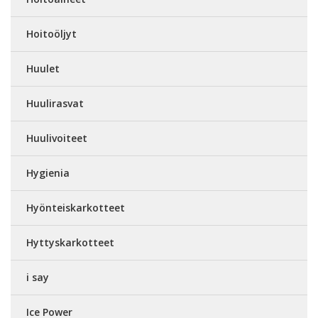
Hoitoöljyt
Huulet
Huulirasvat
Huulivoiteet
Hygienia
Hyönteiskarkotteet
Hyttyskarkotteet
i say
Ice Power