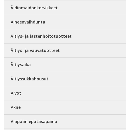
Äidinmaidonkorvikkeet
Aineenvaihdunta
Äitiys- ja lastenhoitotuotteet
Äitiys- ja vauvatuotteet
Äitiysaika
Äitiyssukkahousut
Aivot
Akne
Alapään epätasapaino