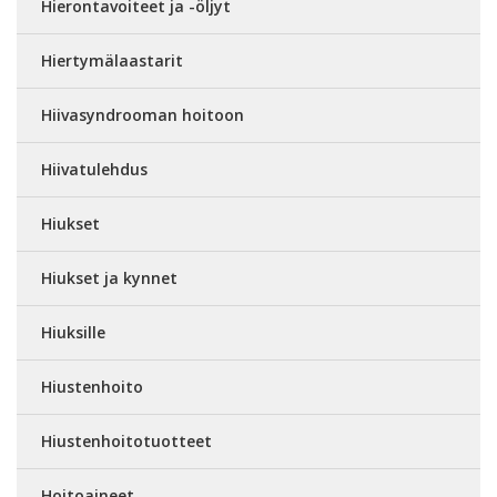
Hierontavoiteet ja -öljyt
Hiertymälaastarit
Hiivasyndrooman hoitoon
Hiivatulehdus
Hiukset
Hiukset ja kynnet
Hiuksille
Hiustenhoito
Hiustenhoitotuotteet
Hoitoaineet