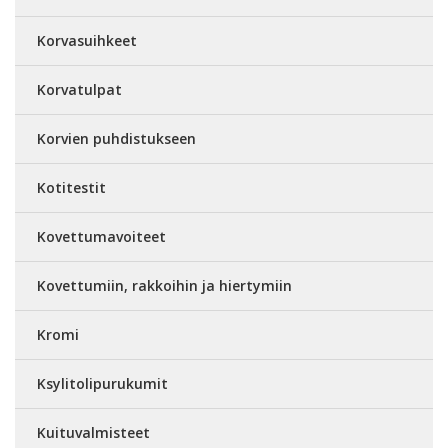
Korvasuihkeet
Korvatulpat
Korvien puhdistukseen
Kotitestit
Kovettumavoiteet
Kovettumiin, rakkoihin ja hiertymiin
Kromi
Ksylitolipurukumit
Kuituvalmisteet