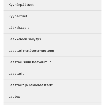
Kyynärpäätuet
Kyynärtuet
Lääkekaapit
Lääkkeiden säilytys
Laastari nenäverenvuotoon
Laastari suun haavaumiin
Laastarit
Laastarit ja rakkolaastarit
Labtex