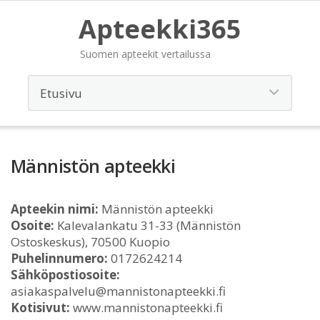
Apteekki365
Suomen apteekit vertailussa
Männistön apteekki
Apteekin nimi:
Männistön apteekki
Osoite:
Kalevalankatu 31-33 (Männistön
Ostoskeskus), 70500 Kuopio
Puhelinnumero:
0172624214
Sähköpostiosoite:
asiakaspalvelu@mannistonapteekki.fi
Kotisivut:
www.mannistonapteekki.fi