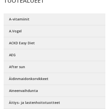
TUOTEALUEET
A-vitamiinit
A.Vogel
ACKD Easy Diet
AEG
After sun
Äidinmaidonkorvikkeet
Aineenvaihdunta
Äitiys- ja lastenhoitotuotteet