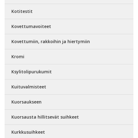
Kotitestit
Kovettumavoiteet
Kovettumiin, rakkoihin ja hiertymiin
Kromi
Ksylitolipurukumit
Kuituvalmisteet
Kuorsaukseen
Kuorsausta hillitsevät suihkeet
Kurkkusuihkeet