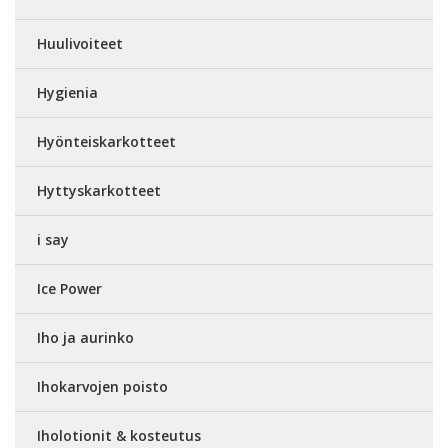
Huulivoiteet
Hygienia
Hyönteiskarkotteet
Hyttyskarkotteet
i say
Ice Power
Iho ja aurinko
Ihokarvojen poisto
Iholotionit & kosteutus