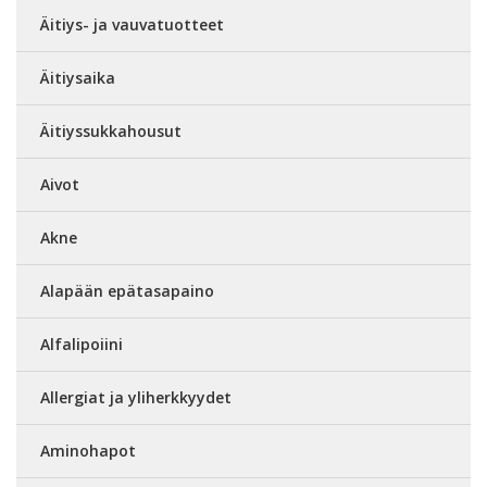
Äitiys- ja vauvatuotteet
Äitiysaika
Äitiyssukkahousut
Aivot
Akne
Alapään epätasapaino
Alfalipoiini
Allergiat ja yliherkkyydet
Aminohapot