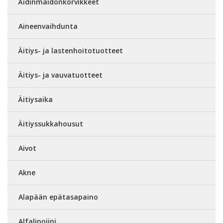
Äidinmaidonkorvikkeet
Aineenvaihdunta
Äitiys- ja lastenhoitotuotteet
Äitiys- ja vauvatuotteet
Äitiysaika
Äitiyssukkahousut
Aivot
Akne
Alapään epätasapaino
Alfalipoiini