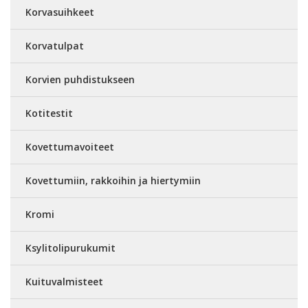
Korvasuihkeet
Korvatulpat
Korvien puhdistukseen
Kotitestit
Kovettumavoiteet
Kovettumiin, rakkoihin ja hiertymiin
Kromi
Ksylitolipurukumit
Kuituvalmisteet