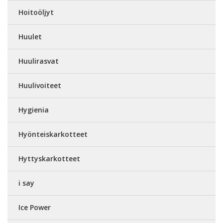
Hoitoöljyt
Huulet
Huulirasvat
Huulivoiteet
Hygienia
Hyönteiskarkotteet
Hyttyskarkotteet
i say
Ice Power