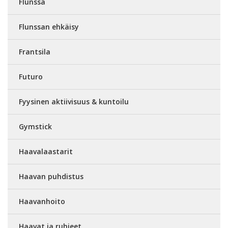
Flunssa
Flunssan ehkäisy
Frantsila
Futuro
Fyysinen aktiivisuus & kuntoilu
Gymstick
Haavalaastarit
Haavan puhdistus
Haavanhoito
Haavat ja ruhjeet