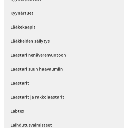
Kyynärtuet
Lääkekaapit
Lääkkeiden säilytys
Laastari nenäverenvuotoon
Laastari suun haavaumiin
Laastarit
Laastarit ja rakkolaastarit
Labtex
Laihdutusvalmisteet