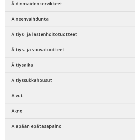
Äidinmaidonkorvikkeet
Aineenvaihdunta
Äitiys- ja lastenhoitotuotteet
Äitiys- ja vauvatuotteet
Äitiysaika
Äitiyssukkahousut
Aivot
Akne
Alapään epätasapaino