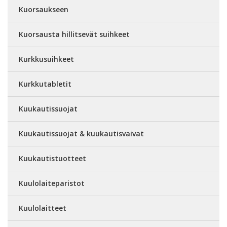
Kuorsaukseen
Kuorsausta hillitsevät suihkeet
Kurkkusuihkeet
Kurkkutabletit
Kuukautissuojat
Kuukautissuojat & kuukautisvaivat
Kuukautistuotteet
Kuulolaiteparistot
Kuulolaitteet