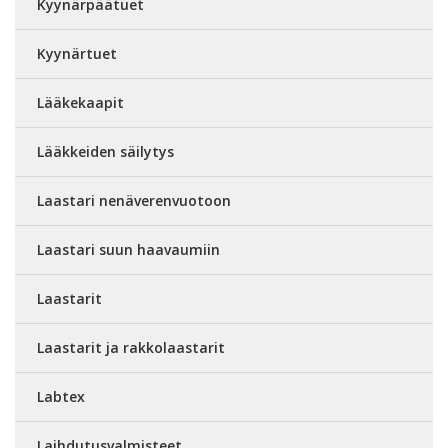
Kyynärpäätuet
Kyynärtuet
Lääkekaapit
Lääkkeiden säilytys
Laastari nenäverenvuotoon
Laastari suun haavaumiin
Laastarit
Laastarit ja rakkolaastarit
Labtex
Laihdutusvalmisteet