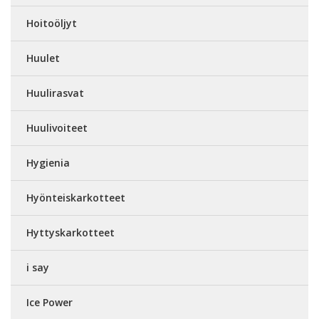
Hoitoöljyt
Huulet
Huulirasvat
Huulivoiteet
Hygienia
Hyönteiskarkotteet
Hyttyskarkotteet
i say
Ice Power