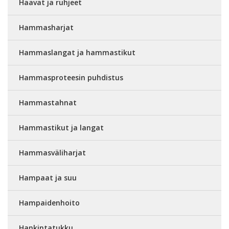
Haavat ja ruhjeet
Hammasharjat
Hammaslangat ja hammastikut
Hammasproteesin puhdistus
Hammastahnat
Hammastikut ja langat
Hammasväliharjat
Hampaat ja suu
Hampaidenhoito
Hankintatukku