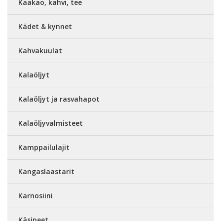
Kaakao, kahvi, tee
Kädet & kynnet
Kahvakuulat
Kalaöljyt
Kalaöljyt ja rasvahapot
Kalaöljyvalmisteet
Kamppailulajit
Kangaslaastarit
Karnosiini
Käsineet