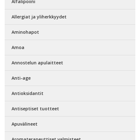
Alfalipoiini
Allergiat ja yliherkkyydet
Aminohapot
Amoa
Annostelun apulaitteet
Anti-age
Antioksidantit
Antiseptiset tuotteet
Apuvälineet
Aromaterapeuttiset valmisteet