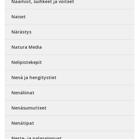
Naamiot, suihkeet ja voiteet
Naiset
Närästys
Natura Media
Nelipistekepit
Nenä ja hengitystiet
Nenäliinat
Nenäsumutteet
Nenätipat
Neste- ja palasaippuat