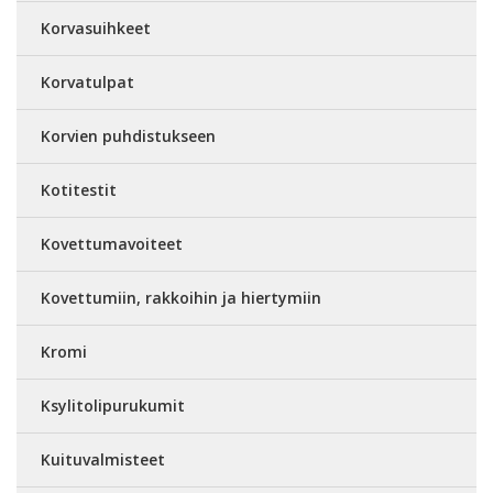
Korvasuihkeet
Korvatulpat
Korvien puhdistukseen
Kotitestit
Kovettumavoiteet
Kovettumiin, rakkoihin ja hiertymiin
Kromi
Ksylitolipurukumit
Kuituvalmisteet