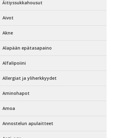
Äitiyssukkahousut
Aivot
Akne
Alapään epätasapaino
Alfalipoiini
Allergiat ja yliherkkyydet
Aminohapot
Amoa
Annostelun apulaitteet