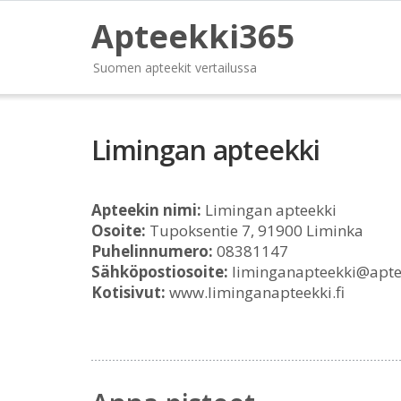
Apteekki365
Suomen apteekit vertailussa
Limingan apteekki
Apteekin nimi:
Limingan apteekki
Osoite:
Tupoksentie 7, 91900 Liminka
Puhelinnumero:
08381147
Sähköpostiosoite:
liminganapteekki@aptee
Kotisivut:
www.liminganapteekki.fi