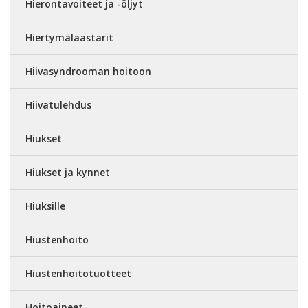
Hierontavoiteet ja -öljyt
Hiertymälaastarit
Hiivasyndrooman hoitoon
Hiivatulehdus
Hiukset
Hiukset ja kynnet
Hiuksille
Hiustenhoito
Hiustenhoitotuotteet
Hoitoaineet