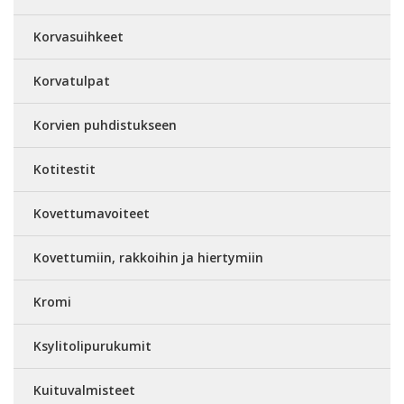
Korvasuihkeet
Korvatulpat
Korvien puhdistukseen
Kotitestit
Kovettumavoiteet
Kovettumiin, rakkoihin ja hiertymiin
Kromi
Ksylitolipurukumit
Kuituvalmisteet