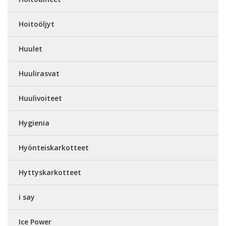
Hoitoöljyt
Huulet
Huulirasvat
Huulivoiteet
Hygienia
Hyönteiskarkotteet
Hyttyskarkotteet
i say
Ice Power