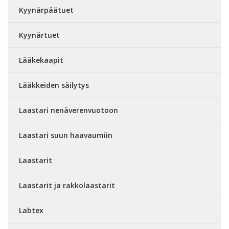
Kyynärpäätuet
Kyynärtuet
Lääkekaapit
Lääkkeiden säilytys
Laastari nenäverenvuotoon
Laastari suun haavaumiin
Laastarit
Laastarit ja rakkolaastarit
Labtex