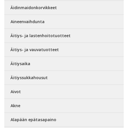
Äidinmaidonkorvikkeet
Aineenvaihdunta
Äitiys- ja lastenhoitotuotteet
Äitiys- ja vauvatuotteet
Äitiysaika
Äitiyssukkahousut
Aivot
Akne
Alapään epätasapaino