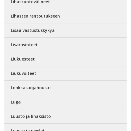
Lihaskuntovälineet
Lihasten rentoutukseen
Lisää vastustuskykyä
Lisäravinteet
Liukuesteet
Liukuvoiteet
Lonkkasuojahousut
Luga
Luusto ja lihaksisto
Luusto ja nivelet