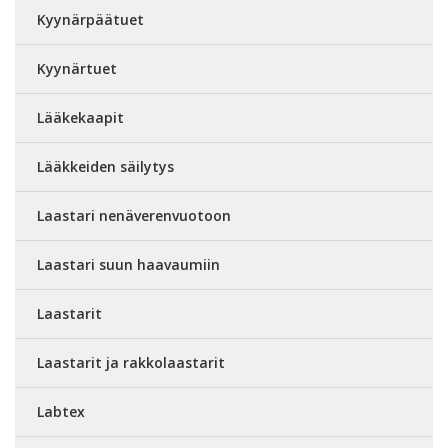
Kyynärpäätuet
Kyynärtuet
Lääkekaapit
Lääkkeiden säilytys
Laastari nenäverenvuotoon
Laastari suun haavaumiin
Laastarit
Laastarit ja rakkolaastarit
Labtex