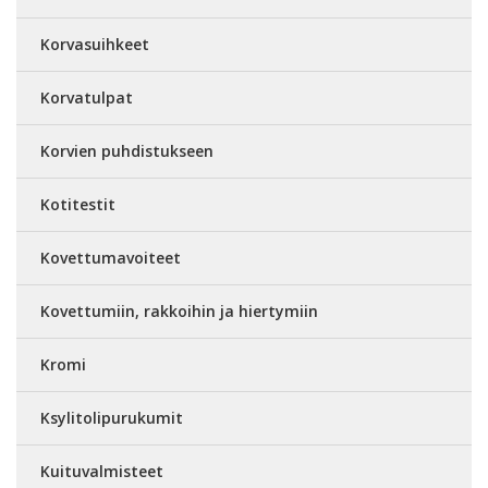
Korvasuihkeet
Korvatulpat
Korvien puhdistukseen
Kotitestit
Kovettumavoiteet
Kovettumiin, rakkoihin ja hiertymiin
Kromi
Ksylitolipurukumit
Kuituvalmisteet