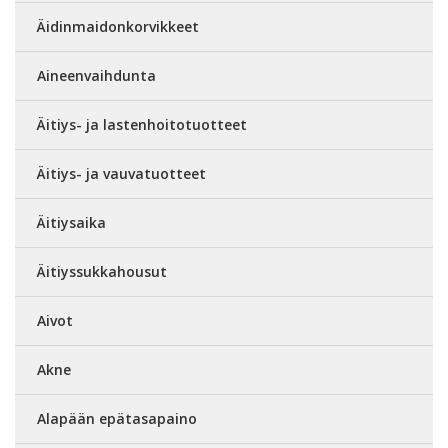
Äidinmaidonkorvikkeet
Aineenvaihdunta
Äitiys- ja lastenhoitotuotteet
Äitiys- ja vauvatuotteet
Äitiysaika
Äitiyssukkahousut
Aivot
Akne
Alapään epätasapaino