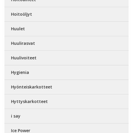
Hoitoöljyt
Huulet
Huulirasvat
Huulivoiteet
Hygienia
Hyönteiskarkotteet
Hyttyskarkotteet
i say
Ice Power