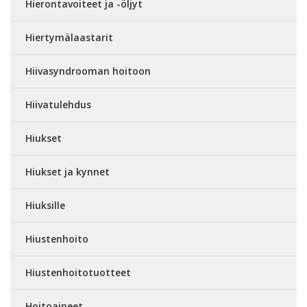
Hierontavoiteet ja -öljyt
Hiertymälaastarit
Hiivasyndrooman hoitoon
Hiivatulehdus
Hiukset
Hiukset ja kynnet
Hiuksille
Hiustenhoito
Hiustenhoitotuotteet
Hoitoaineet