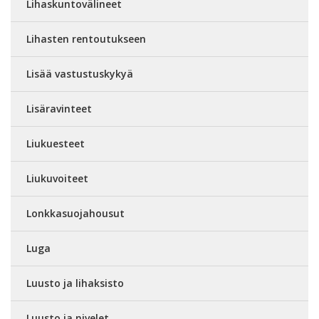
Lihaskuntovälineet
Lihasten rentoutukseen
Lisää vastustuskykyä
Lisäravinteet
Liukuesteet
Liukuvoiteet
Lonkkasuojahousut
Luga
Luusto ja lihaksisto
Luusto ja nivelet