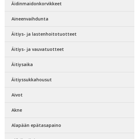
Äidinmaidonkorvikkeet
Aineenvaihdunta
Äitiys- ja lastenhoitotuotteet
Äitiys- ja vauvatuotteet
Äitiysaika
Äitiyssukkahousut
Aivot
Akne
Alapään epätasapaino