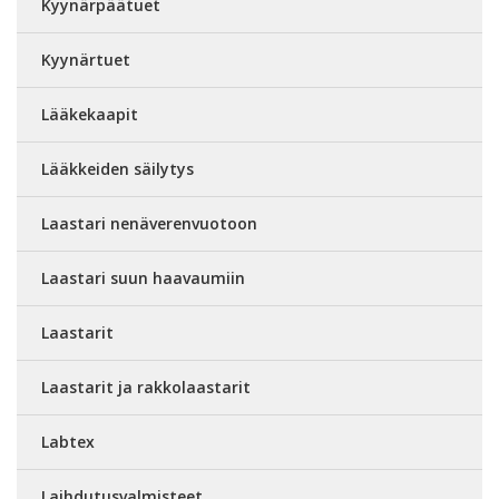
Kyynärpäätuet
Kyynärtuet
Lääkekaapit
Lääkkeiden säilytys
Laastari nenäverenvuotoon
Laastari suun haavaumiin
Laastarit
Laastarit ja rakkolaastarit
Labtex
Laihdutusvalmisteet