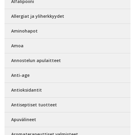
Alfalipoiini
Allergiat ja yliherkkyydet
Aminohapot
Amoa
Annostelun apulaitteet
Anti-age
Antioksidantit
Antiseptiset tuotteet
Apuvälineet
Aromaterapeuttiset valmisteet