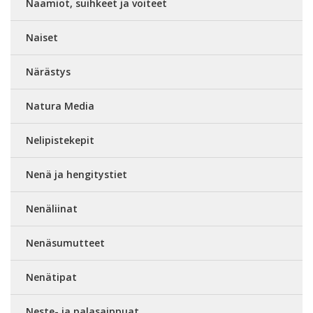
Naamiot, suihkeet ja voiteet
Naiset
Närästys
Natura Media
Nelipistekepit
Nenä ja hengitystiet
Nenäliinat
Nenäsumutteet
Nenätipat
Neste- ja palasaippuat