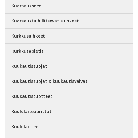
Kuorsaukseen
Kuorsausta hillitsevät suihkeet
Kurkkusuihkeet
Kurkkutabletit
Kuukautissuojat
Kuukautissuojat & kuukautisvaivat
Kuukautistuotteet
Kuulolaiteparistot
Kuulolaitteet