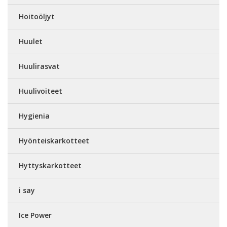
Hoitoöljyt
Huulet
Huulirasvat
Huulivoiteet
Hygienia
Hyönteiskarkotteet
Hyttyskarkotteet
i say
Ice Power