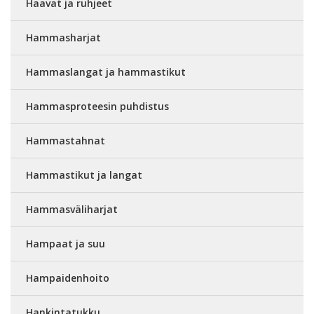
Haavat ja ruhjeet
Hammasharjat
Hammaslangat ja hammastikut
Hammasproteesin puhdistus
Hammastahnat
Hammastikut ja langat
Hammasväliharjat
Hampaat ja suu
Hampaidenhoito
Hankintatukku