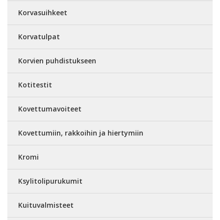
Korvasuihkeet
Korvatulpat
Korvien puhdistukseen
Kotitestit
Kovettumavoiteet
Kovettumiin, rakkoihin ja hiertymiin
Kromi
Ksylitolipurukumit
Kuituvalmisteet