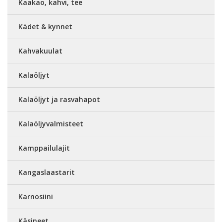
Kaakao, kahvi, tee
Kädet & kynnet
Kahvakuulat
Kalaöljyt
Kalaöljyt ja rasvahapot
Kalaöljyvalmisteet
Kamppailulajit
Kangaslaastarit
Karnosiini
Käsineet