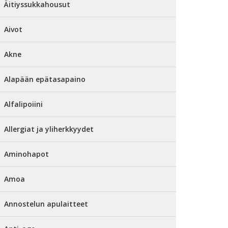
Äitiyssukkahousut
Aivot
Akne
Alapään epätasapaino
Alfalipoiini
Allergiat ja yliherkkyydet
Aminohapot
Amoa
Annostelun apulaitteet