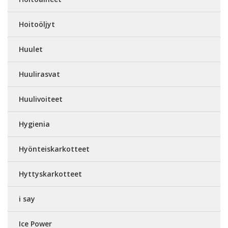
Hoitoöljyt
Huulet
Huulirasvat
Huulivoiteet
Hygienia
Hyönteiskarkotteet
Hyttyskarkotteet
i say
Ice Power