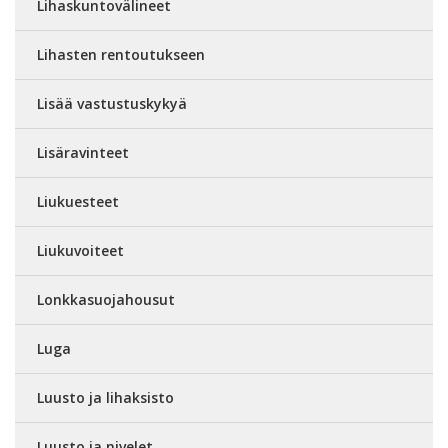
Lihaskuntovälineet
Lihasten rentoutukseen
Lisää vastustuskykyä
Lisäravinteet
Liukuesteet
Liukuvoiteet
Lonkkasuojahousut
Luga
Luusto ja lihaksisto
Luusto ja nivelet