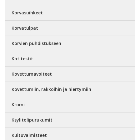
Korvasuihkeet
Korvatulpat
Korvien puhdistukseen
Kotitestit
Kovettumavoiteet
Kovettumiin, rakkoihin ja hiertymiin
Kromi
Ksylitolipurukumit
Kuituvalmisteet