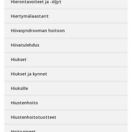
Hierontavoiteet ja -öljyt
Hiertymälaastarit
Hiivasyndrooman hoitoon
Hiivatulehdus
Hiukset
Hiukset ja kynnet
Hiuksille
Hiustenhoito
Hiustenhoitotuotteet
Hoitoaineet