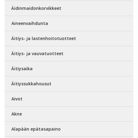
Äidinmaidonkorvikkeet
Aineenvaihdunta
Äitiys- ja lastenhoitotuotteet
Äitiys- ja vauvatuotteet
Äitiysaika
Äitiyssukkahousut
Aivot
Akne
Alapään epätasapaino