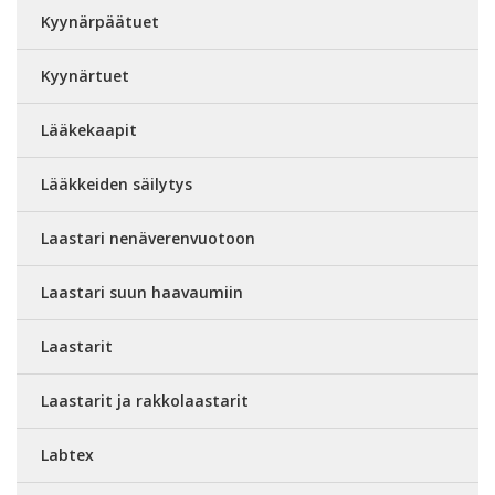
Kyynärpäätuet
Kyynärtuet
Lääkekaapit
Lääkkeiden säilytys
Laastari nenäverenvuotoon
Laastari suun haavaumiin
Laastarit
Laastarit ja rakkolaastarit
Labtex