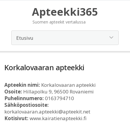
Apteekki365
Suomen apteekit vertailussa
Korkalovaaran apteekki
Apteekin nimi:
Korkalovaaran apteekki
Osoite:
Hillapolku 9, 96500 Rovaniemi
Puhelinnumero:
0163794710
Sähköpostiosoite:
korkalovaaran.apteekki@apteekit.net
Kotisivut:
www.kairatienapteekki.fi