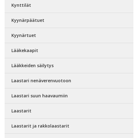
Kynttilät
Kyynärpäätuet
Kyynärtuet
Lääkekaapit
Lääkkeiden säilytys
Laastari nenäverenvuotoon
Laastari suun haavaumiin
Laastarit
Laastarit ja rakkolaastarit