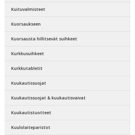
Kuituvalmisteet
Kuorsaukseen
Kuorsausta hillitsevät suihkeet
Kurkkusuihkeet
Kurkkutabletit
Kuukautissuojat
Kuukautissuojat & kuukautisvaivat
Kuukautistuotteet
Kuulolaiteparistot