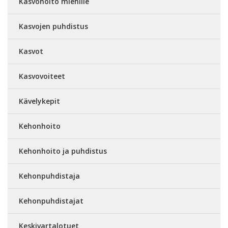
Kasvohoito miehille
Kasvojen puhdistus
Kasvot
Kasvovoiteet
Kävelykepit
Kehonhoito
Kehonhoito ja puhdistus
Kehonpuhdistaja
Kehonpuhdistajat
Keskivartalotuet