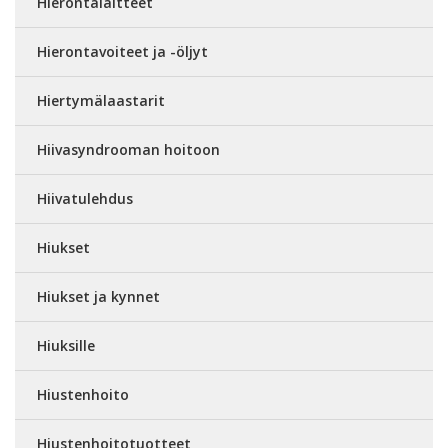
Hierontalaitteet
Hierontavoiteet ja -öljyt
Hiertymälaastarit
Hiivasyndrooman hoitoon
Hiivatulehdus
Hiukset
Hiukset ja kynnet
Hiuksille
Hiustenhoito
Hiustenhoitotuotteet