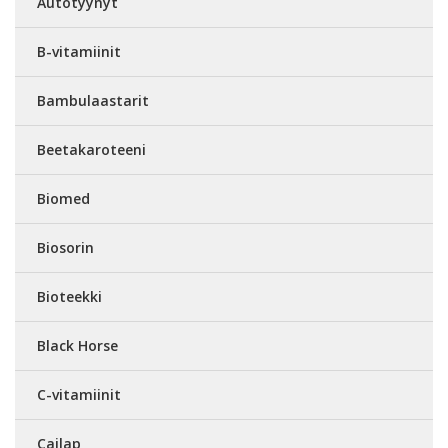
Autotyynyt
B-vitamiinit
Bambulaastarit
Beetakaroteeni
Biomed
Biosorin
Bioteekki
Black Horse
C-vitamiinit
Cailap