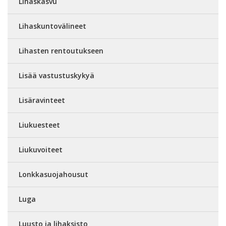
Lihaskasvu
Lihaskuntovälineet
Lihasten rentoutukseen
Lisää vastustuskykyä
Lisäravinteet
Liukuesteet
Liukuvoiteet
Lonkkasuojahousut
Luga
Luusto ja lihaksisto