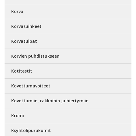
Korva
Korvasuihkeet
Korvatulpat
Korvien puhdistukseen
Kotitestit
Kovettumavoiteet
Kovettumiin, rakkoihin ja hiertymiin
Kromi
Ksylitolipurukumit