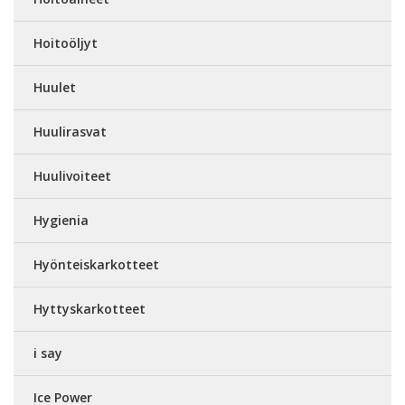
Hoitoöljyt
Huulet
Huulirasvat
Huulivoiteet
Hygienia
Hyönteiskarkotteet
Hyttyskarkotteet
i say
Ice Power