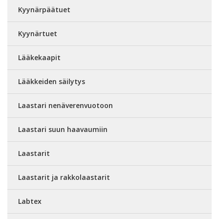
Kyynärpäätuet
Kyynärtuet
Lääkekaapit
Lääkkeiden säilytys
Laastari nenäverenvuotoon
Laastari suun haavaumiin
Laastarit
Laastarit ja rakkolaastarit
Labtex