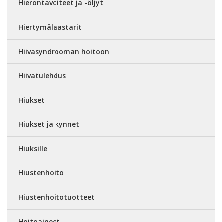
Hierontavoiteet ja -öljyt
Hiertymälaastarit
Hiivasyndrooman hoitoon
Hiivatulehdus
Hiukset
Hiukset ja kynnet
Hiuksille
Hiustenhoito
Hiustenhoitotuotteet
Hoitoaineet