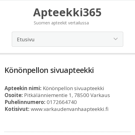
Apteekki365
Suomen apteekit vertailussa
Könönpellon sivuapteekki
Apteekin nimi:
Könönpellon sivuapteekki
Osoite:
Pitkälänniementie 1, 78500 Varkaus
Puhelinnumero:
0172664740
Kotisivut:
www.varkaudenvanhaapteekki.fi