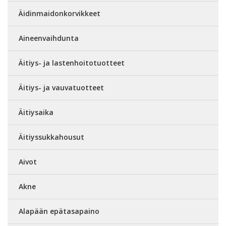
Äidinmaidonkorvikkeet
Aineenvaihdunta
Äitiys- ja lastenhoitotuotteet
Äitiys- ja vauvatuotteet
Äitiysaika
Äitiyssukkahousut
Aivot
Akne
Alapään epätasapaino