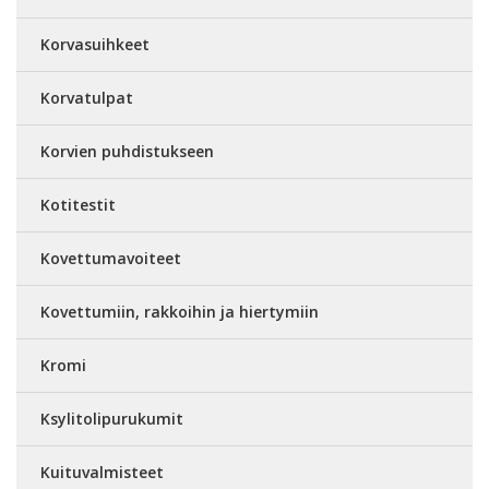
Korvasuihkeet
Korvatulpat
Korvien puhdistukseen
Kotitestit
Kovettumavoiteet
Kovettumiin, rakkoihin ja hiertymiin
Kromi
Ksylitolipurukumit
Kuituvalmisteet