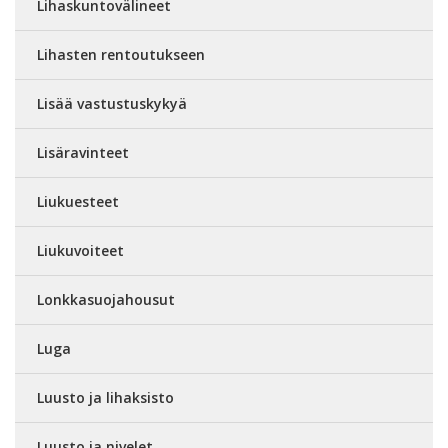
Lihaskuntovälineet
Lihasten rentoutukseen
Lisää vastustuskykyä
Lisäravinteet
Liukuesteet
Liukuvoiteet
Lonkkasuojahousut
Luga
Luusto ja lihaksisto
Luusto ja nivelet