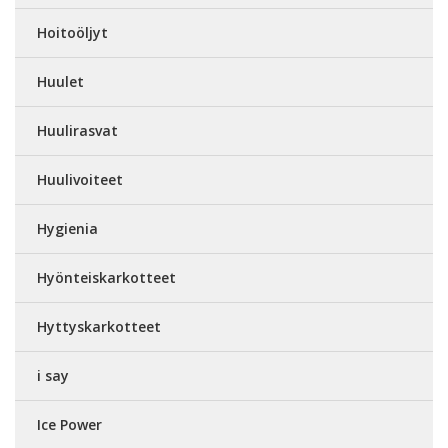
Hoitoöljyt
Huulet
Huulirasvat
Huulivoiteet
Hygienia
Hyönteiskarkotteet
Hyttyskarkotteet
i say
Ice Power