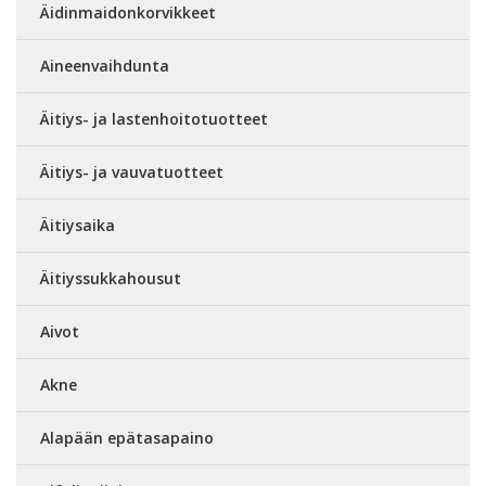
Äidinmaidonkorvikkeet
Aineenvaihdunta
Äitiys- ja lastenhoitotuotteet
Äitiys- ja vauvatuotteet
Äitiysaika
Äitiyssukkahousut
Aivot
Akne
Alapään epätasapaino