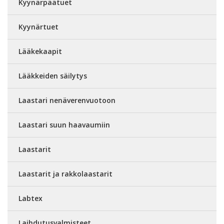
Kyynärpäätuet
Kyynärtuet
Lääkekaapit
Lääkkeiden säilytys
Laastari nenäverenvuotoon
Laastari suun haavaumiin
Laastarit
Laastarit ja rakkolaastarit
Labtex
Laihdutusvalmisteet