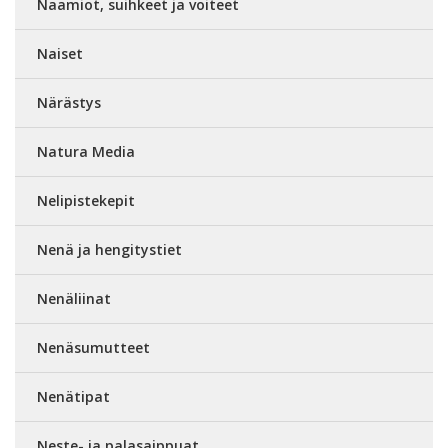
Naamiot, suihkeet ja voiteet
Naiset
Närästys
Natura Media
Nelipistekepit
Nenä ja hengitystiet
Nenäliinat
Nenäsumutteet
Nenätipat
Neste- ja palasaippuat