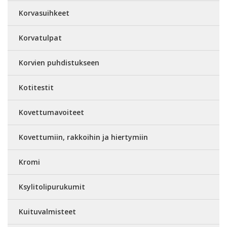
Korvasuihkeet
Korvatulpat
Korvien puhdistukseen
Kotitestit
Kovettumavoiteet
Kovettumiin, rakkoihin ja hiertymiin
Kromi
Ksylitolipurukumit
Kuituvalmisteet