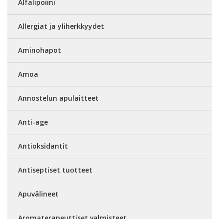
Alfalipoiini
Allergiat ja yliherkkyydet
Aminohapot
Amoa
Annostelun apulaitteet
Anti-age
Antioksidantit
Antiseptiset tuotteet
Apuvälineet
Aromaterapeuttiset valmisteet