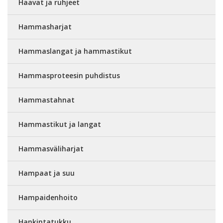
Haavat ja ruhjeet
Hammasharjat
Hammaslangat ja hammastikut
Hammasproteesin puhdistus
Hammastahnat
Hammastikut ja langat
Hammasväliharjat
Hampaat ja suu
Hampaidenhoito
Hankintatukku