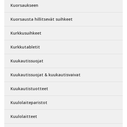
Kuorsaukseen
Kuorsausta hillitsevät suihkeet
Kurkkusuihkeet
Kurkkutabletit
Kuukautissuojat
Kuukautissuojat & kuukautisvaivat
Kuukautistuotteet
Kuulolaiteparistot
Kuulolaitteet