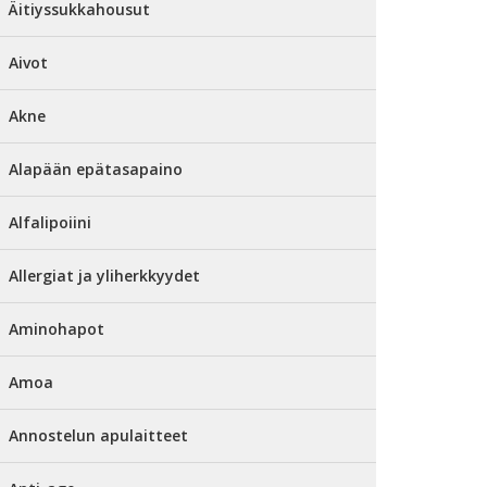
Äitiyssukkahousut
Aivot
Akne
Alapään epätasapaino
Alfalipoiini
Allergiat ja yliherkkyydet
Aminohapot
Amoa
Annostelun apulaitteet