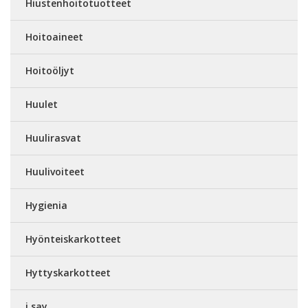
Hiustenhoitotuotteet
Hoitoaineet
Hoitoöljyt
Huulet
Huulirasvat
Huulivoiteet
Hygienia
Hyönteiskarkotteet
Hyttyskarkotteet
i say