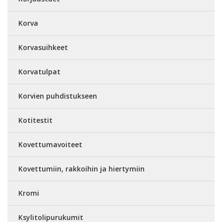
Korva
Korvasuihkeet
Korvatulpat
Korvien puhdistukseen
Kotitestit
Kovettumavoiteet
Kovettumiin, rakkoihin ja hiertymiin
Kromi
Ksylitolipurukumit