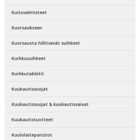
Kuituvalmisteet
Kuorsaukseen
Kuorsausta hillitsevät suihkeet
Kurkkusuihkeet
Kurkkutabletit
Kuukautissuojat
Kuukautissuojat & kuukautisvaivat
Kuukautistuotteet
Kuulolaiteparistot