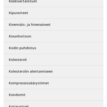
Keskivartalotuet
Kipuvoiteet
Kivennäis- ja hivenaineet
Kivunhoitoon
Kodin puhdistus
Kolesteroli
Kolesterolin alentamiseen
Kompressiosäärystimet
Kondomit
Korjaustuet