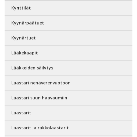
Kynttilät
Kyynärpäätuet
Kyynärtuet
Lääkekaapit
Lääkkeiden säilytys
Laastari nenäverenvuotoon
Laastari suun haavaumiin
Laastarit
Laastarit ja rakkolaastarit