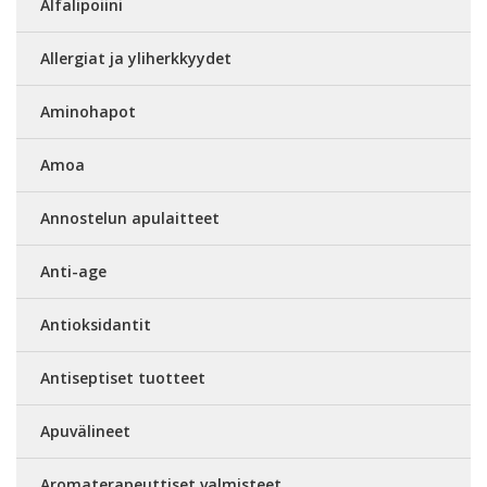
Alfalipoiini
Allergiat ja yliherkkyydet
Aminohapot
Amoa
Annostelun apulaitteet
Anti-age
Antioksidantit
Antiseptiset tuotteet
Apuvälineet
Aromaterapeuttiset valmisteet