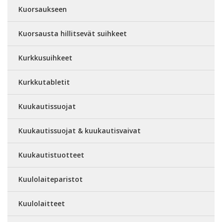
Kuorsaukseen
Kuorsausta hillitsevät suihkeet
Kurkkusuihkeet
Kurkkutabletit
Kuukautissuojat
Kuukautissuojat & kuukautisvaivat
Kuukautistuotteet
Kuulolaiteparistot
Kuulolaitteet