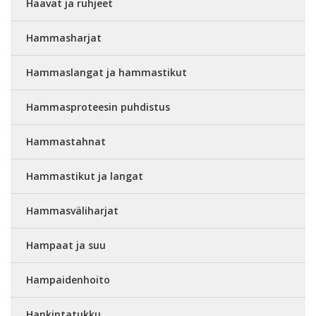
Haavat ja ruhjeet
Hammasharjat
Hammaslangat ja hammastikut
Hammasproteesin puhdistus
Hammastahnat
Hammastikut ja langat
Hammasväliharjat
Hampaat ja suu
Hampaidenhoito
Hankintatukku