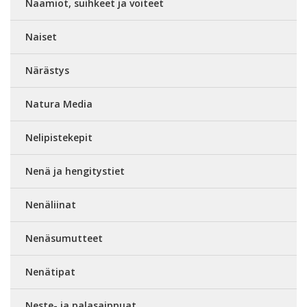
Naamiot, suihkeet ja voiteet
Naiset
Närästys
Natura Media
Nelipistekepit
Nenä ja hengitystiet
Nenäliinat
Nenäsumutteet
Nenätipat
Neste- ja palasaippuat