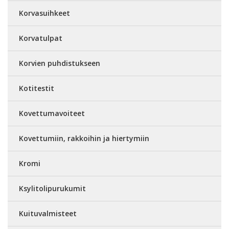
Korvasuihkeet
Korvatulpat
Korvien puhdistukseen
Kotitestit
Kovettumavoiteet
Kovettumiin, rakkoihin ja hiertymiin
Kromi
Ksylitolipurukumit
Kuituvalmisteet