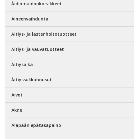
Äidinmaidonkorvikkeet
Aineenvaihdunta
Äitiys- ja lastenhoitotuotteet
Äitiys- ja vauvatuotteet
Äitiysaika
Äitiyssukkahousut
Aivot
Akne
Alapään epätasapaino