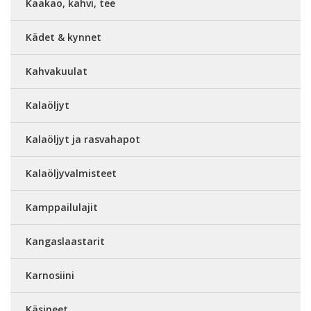
Kaakao, kahvi, tee
Kädet & kynnet
Kahvakuulat
Kalaöljyt
Kalaöljyt ja rasvahapot
Kalaöljyvalmisteet
Kamppailulajit
Kangaslaastarit
Karnosiini
Käsineet