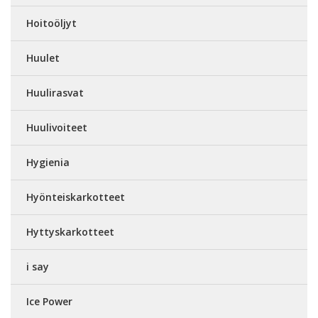
Hoitoöljyt
Huulet
Huulirasvat
Huulivoiteet
Hygienia
Hyönteiskarkotteet
Hyttyskarkotteet
i say
Ice Power