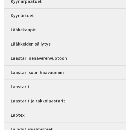
Kyynärpäätuet
Kyynärtuet
Lääkekaapit
Lääkkeiden säilytys
Laastari nenäverenvuotoon
Laastari suun haavaumiin
Laastarit
Laastarit ja rakkolaastarit
Labtex
Laihdutusvalmisteet